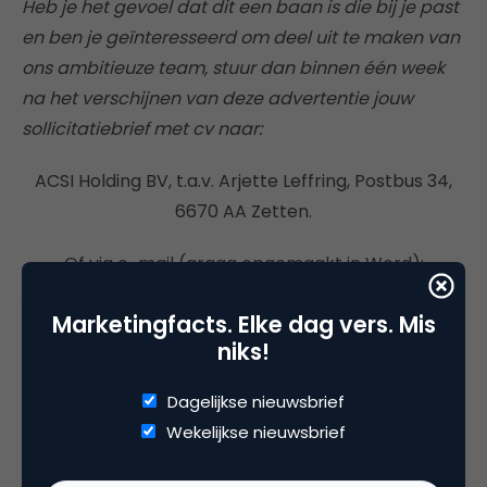
Heb je het gevoel dat dit een baan is die bij je past
en ben je geïnteresseerd om deel uit te maken van
ons ambitieuze team, stuur dan binnen één week
na het verschijnen van deze advertentie jouw
sollicitatiebrief met cv naar:
ACSI Holding BV, t.a.v. Arjette Leffring, Postbus 34,
6670 AA Zetten.
Of via e-mail (graag opgemaakt in Word):
{encode=”aleffring@acsi.eu”
Marketingfacts. Elke dag vers. Mis
title=”aleffring@acsi.eu”}
niks!
Voor meer informatie kun je bellen naar 0488-
Dagelijkse nieuwsbrief
452055 en vragen naar Arjette Leffring/
Wekelijkse nieuwsbrief