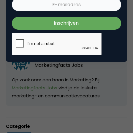
Deel dit artikel
Kopieer link
Marketingfacts Jobs
Marketingfacts Jobs
Op zoek naar een baan in Marketing? Bij
Marketingfacts Jobs
vind je de leukste
marketing- en communicatievacatures.
Categorie