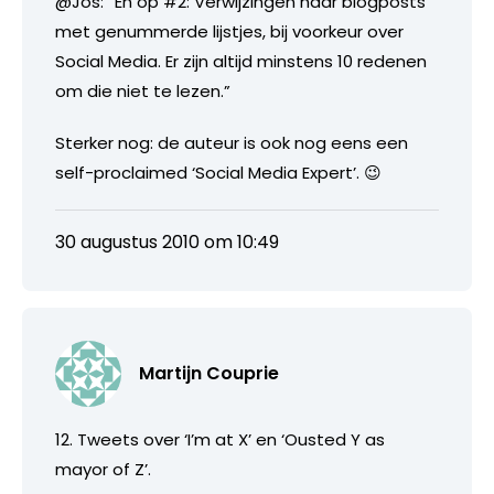
@Jos: “En op #2: Verwijzingen naar blogposts
met genummerde lijstjes, bij voorkeur over
Social Media. Er zijn altijd minstens 10 redenen
om die niet te lezen.”
Sterker nog: de auteur is ook nog eens een
self-proclaimed ‘Social Media Expert’. 😉
30 augustus 2010 om 10:49
Martijn Couprie
12. Tweets over ‘I’m at X’ en ‘Ousted Y as
mayor of Z’.