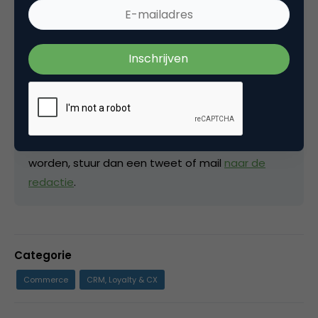
Gastblogger
Marketingfacts
Onder deze gastblogaccount schrijven auteurs
die geen blogger zijn van Marketingfacts. Heb jij
een blog die je wilt delen, of wil je graag blogger
worden, stuur dan een tweet of mail
naar de
redactie
.
Categorie
Commerce
CRM, Loyalty & CX