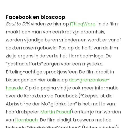
Facebook en bioscoop
Soul to DIY
, vinden ze hier op
iThinqWare
. In de film
maakt een man van een krot zijn droomhuis,
worden vijandige buren vrienden, en wordt er vanaf
dakterrassen gebowld. Pas op de helft van de film
zie je ergens in de verte het Hornbach-logo. De
“past ad efforts” zorgen voor een mystieke,
Efteling-achtige sprookjessfeer. De film draait in
bioscopen en hier online op
das-grenzenlose-
haus.de
. Op die pagina vind je ook meer informatie
over de karakters via Facebook (“Skepsis ist die
Abrissbirne der Mo?glichkeiten” is het motto van
hoofdrolspeler
Martin Pascal
) en kun je fan worden
van
Hornbach
. De film eindigt trouwens met de
bekende “YippijajaYippiYippiJeee” (bij benadering):