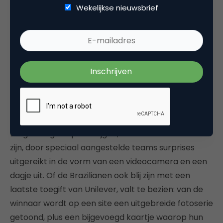
Wekelijkse nieuwsbrief
De gelukkige kopers krijgen, als ze eenmaal thuis
zijn, door speciaal aangestelde teams surprises
uitgereikt in de vorm van een videocamera en een
dagje uit. Of de Brazilianen ook blij zijn met een
laatste toegift van Unilever, valt te bezien: van de
winnaar wordt op een site een uitgebreide fotoserie
getoond, plus een bijgevoegd kaartje waarop hun