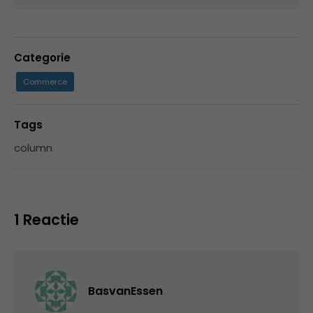
Categorie
Commerce
Tags
column
1 Reactie
BasvanEssen