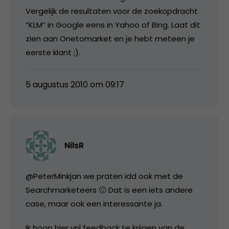
Vergelijk de resultaten voor de zoekopdracht
“KLM” in Google eens in Yahoo of Bing. Laat dit
zien aan Onetomarket en je hebt meteen je
eerste klant ;).
5 augustus 2010 om 09:17
NilsR
@PeterMinkjan we praten idd ook met de
Searchmarketeers 🙂 Dat is een iets andere
case, maar ook een interessante ja.
Ik hoop hier vnl feedback te krijgen van de