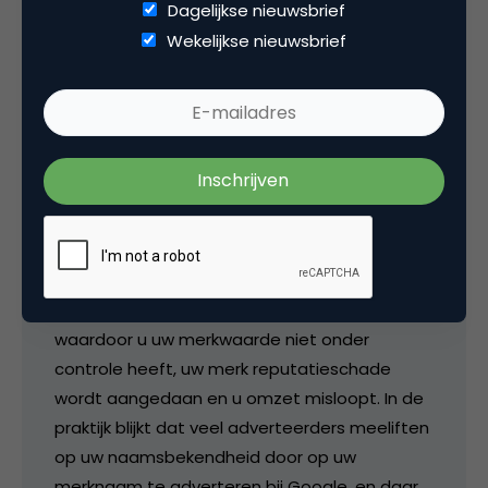
Pitch SEAmon:
Dagelijkse nieuwsbrief
Wekelijkse nieuwsbrief
SEAmon houdt continu in de gaten of er bij
Google misbruik wordt gemaakt van uw
merknaam. We controleren of er websites zijn
die met uw merknaam adverteren of door
onrechtmatig gebruik op de website
kunstmatig hoog in de resultaten komen.
Online merkbewaking wordt steeds
belangrijker omdat blijkt dat er op internet
veel misbruik van merken wordt gemaakt
waardoor u uw merkwaarde niet onder
controle heeft, uw merk reputatieschade
wordt aangedaan en u omzet misloopt. In de
praktijk blijkt dat veel adverteerders meeliften
op uw naamsbekendheid door op uw
merknaam te adverteren bij Google, en daar