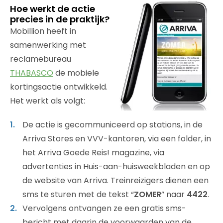
Hoe werkt de actie
precies in de praktijk?
Mobillion heeft in
samenwerking met
reclamebureau
THABASCO
de mobiele
kortingsactie ontwikkeld.
Het werkt als volgt:
De actie is gecommuniceerd op stations, in de
Arriva Stores en VVV-kantoren, via een folder, in
het Arriva Goede Reis! magazine, via
advertenties in Huis-aan-huisweekbladen en op
de website van Arriva. Treinreizigers dienen een
sms te sturen met de tekst “
ZOMER
” naar
4422
.
Vervolgens ontvangen ze een gratis sms-
bericht met daarin de voorwaarden van de