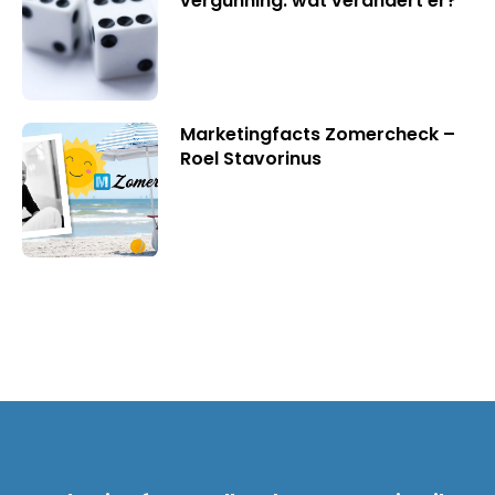
vergunning: wat verandert er?
Marketingfacts Zomercheck –
Roel Stavorinus