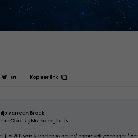
Kopieer link
ijs van den Broek
r-in-Chief bij
Marketingfacts
tot juni 2011 was ik freelance editor/ communitymanager / ho