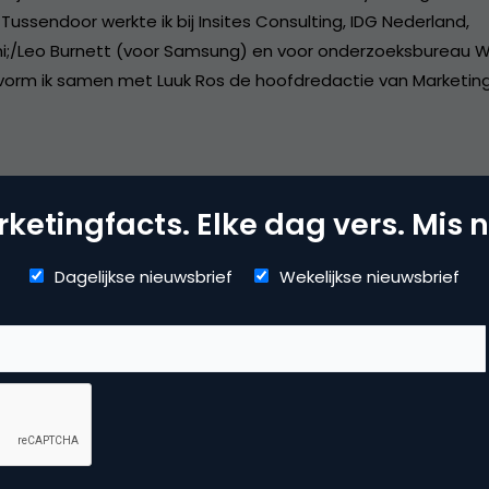
Tussendoor werkte ik bij Insites Consulting, IDG Nederland,
i;/Leo Burnett (voor Samsung) en voor onderzoeksbureau W
vorm ik samen met Luuk Ros de hoofdredactie van Marketing
ketingfacts. Elke dag vers. Mis n
mmerce
Dagelijkse nieuwsbrief
Wekelijkse nieuwsbrief
usiness