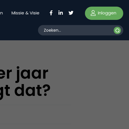
Inloggen
en
Missie & Visie
er jaar
t dat?