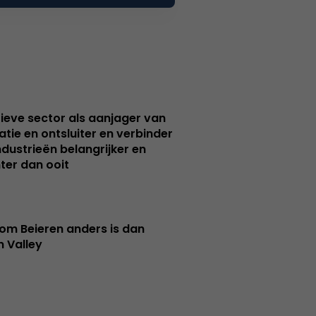
ieve sector als aanjager van
atie en ontsluiter en verbinder
ndustrieën belangrijker en
ter dan ooit
m Beieren anders is dan
n Valley