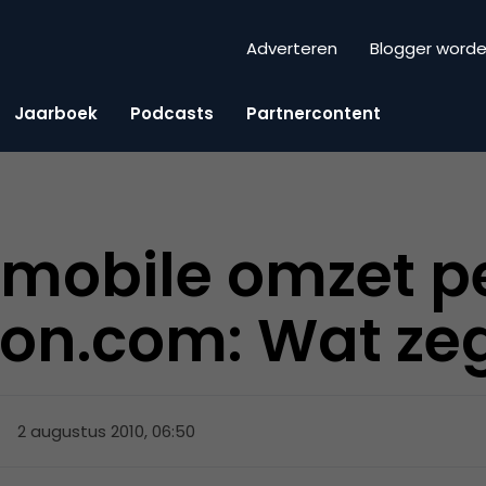
Adverteren
Blogger word
Jaarboek
Podcasts
Partnercontent
d mobile omzet p
on.com: Wat zeg
2 augustus 2010, 06:50