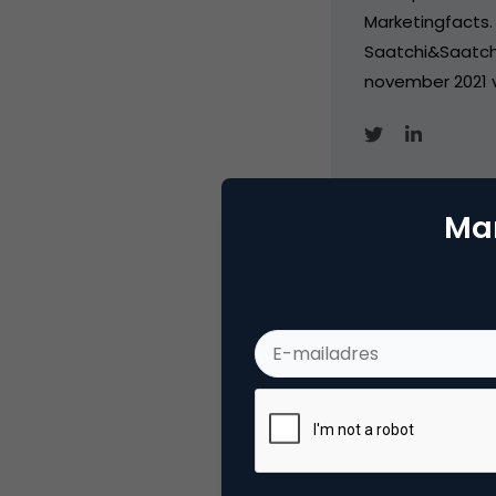
Marketingfacts. 
Saatchi&Saatch
november 2021 
Mar
Categorie
Co
Tags
e-b
Plaats reactie