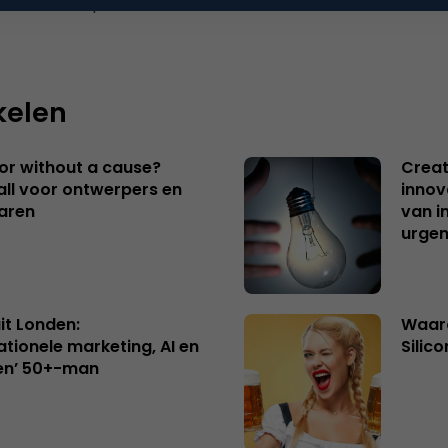
 reactie te plaatsen.
kelen
 or without a cause?
Creat
ll voor ontwerpers en
innov
aren
van i
urgen
uit Londen:
Waaro
ationele marketing, AI en
Silico
en’ 50+-man