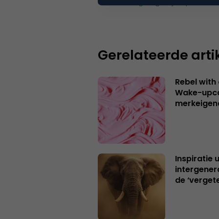
Je moet
ingelogd zijn op
om een
Gerelateerde arti
Rebel with
Wake-upca
merkeigen
Inspiratie 
intergener
de ‘verget