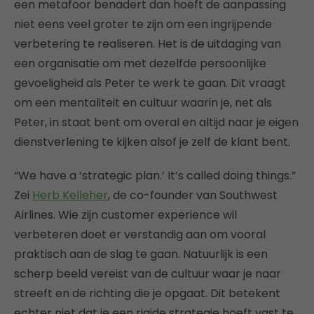
een metafoor benadert dan hoeft de aanpassing
niet eens veel groter te zijn om een ingrijpende
verbetering te realiseren. Het is de uitdaging van
een organisatie om met dezelfde persoonlijke
gevoeligheid als Peter te werk te gaan. Dit vraagt
om een mentaliteit en cultuur waarin je, net als
Peter, in staat bent om overal en altijd naar je eigen
dienstverlening te kijken alsof je zelf de klant bent.
“We have a ‘strategic plan.’ It’s called doing things.”
Zei
Herb Kelleher
, de co-founder van Southwest
Airlines. Wie zijn customer experience wil
verbeteren doet er verstandig aan om vooral
praktisch aan de slag te gaan. Natuurlijk is een
scherp beeld vereist van de cultuur waar je naar
streeft en de richting die je opgaat. Dit betekent
echter niet dat je een rigide strategie hoeft vast te