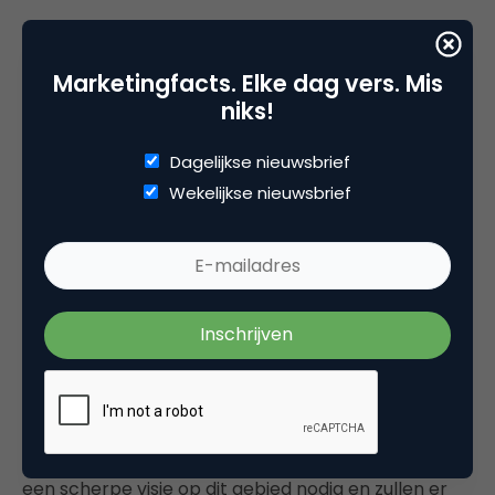
Het is cruciaal om de resultaten tot leven te
brengen. Creëer van alle opdrachten tastbaar
Marketingfacts. Elke dag vers. Mis
bewijsmateriaal. Een video, een poster met ideeën
niks!
en tips, groot uitgeprinte quotes? Zoek je eigen
methode om de resultaten te communiceren.
Dagelijkse nieuwsbrief
Wekelijkse nieuwsbrief
Tijd voor de nieuwe CEO, een Chief
Experience Officer
Peter is iemand die je een beetje gek aankijkt als je
over customer experience begint. Hij heeft uit
zichzelf oprechte aandacht voor hoe klanten zijn
dienstverlening beleven. Veel organisaties zullen dit
echter actief moeten ontwikkelen. Het lijkt mij een
kwestie van tijd voordat er vacatures ontstaan voor
de Chief Experience Officer. Organisaties hebben
een scherpe visie op dit gebied nodig en zullen er