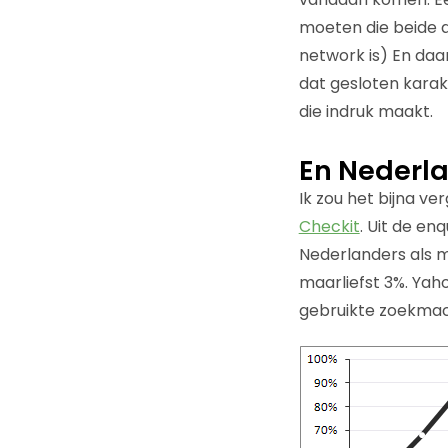
moeten die beide a
network is) En daa
dat gesloten kara
die indruk maakt.
En Nederl
Ik zou het bijna ver
Checkit
. Uit de en
Nederlanders als m
maarliefst 3%. Yaho
gebruikte zoekmach