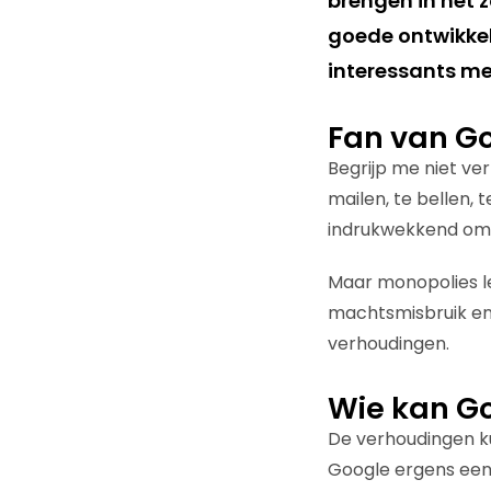
brengen in het 
goede ontwikkeli
interessants me
Fan van G
Begrijp me niet ve
mailen, te bellen, 
indrukwekkend om te
Maar monopolies leid
machtsmisbruik en 
verhoudingen.
Wie kan G
De verhoudingen k
Google ergens een 