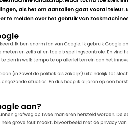
zoekmachine landschap. Maar tot nu toe stelt Bi
ngen, als het om aantallen gaat vooral teleur. I
er te melden over het gebruik van zoekmachine
oogle
rkeerd. Ik ben enorm fan van Google. Ik gebruik Google o
te meten en zelfs af en toe als spellingscontrole. En vind 
 zien in welk tempo te op allerlei terrein aan het innover
en (in zowel de politiek als zakelijk) uiteindelijk tot slech
ongezonde situaties. En dus hoop ik al jaren op een hers
oogle aan?
unnen grofweg op twee manieren hersteld worden. De eer
hele grove fout maakt, bijvoorbeeld met de privacy van 