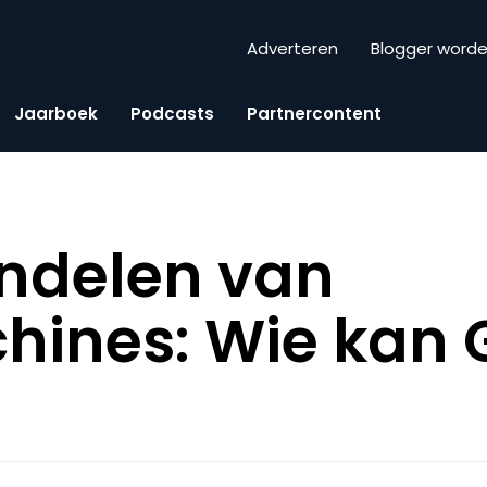
Adverteren
Blogger word
Jaarboek
Podcasts
Partnercontent
ndelen van
hines: Wie kan 