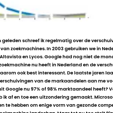
n geleden schreef ik regelmatig over de verschui
van zoekmachines. In 2003 gebruiken we in Ned
, Altavista en Lycos. Google had nog niet de mon
oekmachine nu heeft in Nederland en de versch
aarom ook best interessant. De laatste jaren laa
 verschuivingen van de markaandelen aan me vo
it Google nu 97% of 98% marktaandeel heeft? V
 ik af en toe een uitzondering gemaakt. Microsof
en te hebben om enige vorm van gezonde compet