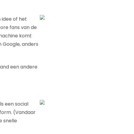
 idee of het
core fans van de
ekmachine komt
n Google, anders
emand een andere
ls een social
atform. (Vandaar
e snelle