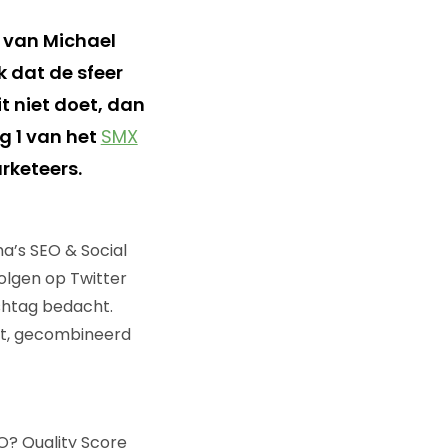
g van Michael
k dat de sfeer
t niet doet, dan
g 1 van het
SMX
rketeers.
a’s SEO & Social
volgen op Twitter
shtag bedacht.
it, gecombineerd
O? Quality Score