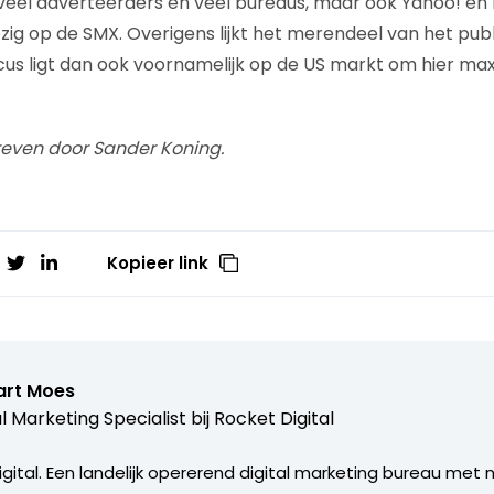
n veel adverteerders en veel bureaus, maar ook Yahoo! en B
zig op de SMX. Overigens lijkt het merendeel van het pub
 focus ligt dan ook voornamelijk op de US markt om hier 
hreven door Sander Koning.
Kopieer link
art Moes
al Marketing Specialist bij
Rocket Digital
Digital. Een landelijk opererend digital marketing bureau met 