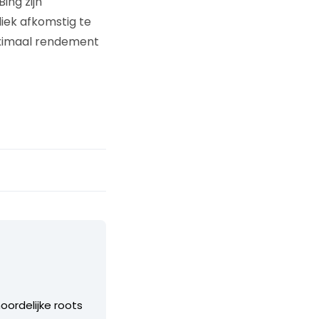
ing zijn
liek afkomstig te
maximaal rendement
noordelijke roots