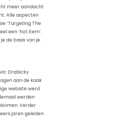
licht meer aandacht
t. Alle aspecten
sie ‘Targeting The
el een ‘hot item’.
je de basis van je
 Vic Drabicky
ragen aan de kaak
rige website werd
allemaal werden
genkomen. Verder
teers jaren geleden