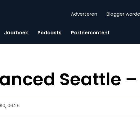
Adverteren
Blogger word
Jaarboek
Podcasts
Partnercontent
nced Seattle –
010, 06:25