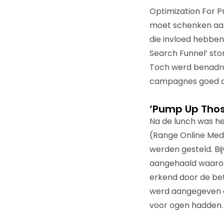
Optimization For P
moet schenken aan
die invloed hebben
Search Funnel’ ston
Toch werd benadruk
campagnes goed op o
‘Pump Up Thos
Na de lunch was he
(Range Online Medi
werden gesteld. Bi
aangehaald waarop 
erkend door de betr
werd aangegeven da
voor ogen hadden.