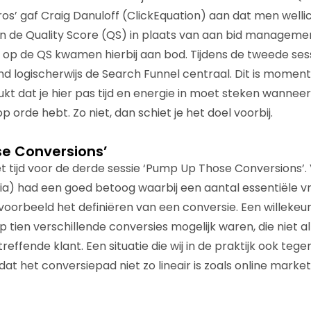
ros’ gaf Craig Danuloff (ClickEquation) aan dat men wel
 de Quality Score (QS) in plaats van aan bid managemen
 op de QS kwamen hierbij aan bod. Tijdens de tweede ses
d logischerwijs de Search Funnel centraal. Dit is momente
t dat je hier pas tijd en energie in moet steken wanneer 
rde hebt. Zo niet, dan schiet je het doel voorbij.
e Conversions’
t tijd voor de derde sessie ‘Pump Up Those Conversions’.
a) had een goed betoog waarbij een aantal essentiële v
jvoorbeeld het definiëren van een conversie. Een willekeu
tien verschillende conversies mogelijk waren, die niet 
effende klant. Een situatie die wij in de praktijk ook te
t het conversiepad niet zo lineair is zoals online marke