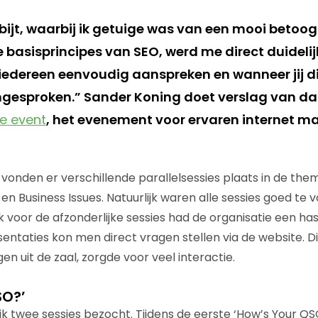
tbijt, waarbij ik getuige was van een mooi betoo
 basisprincipes van SEO, werd me direct duidelij
 iedereen eenvoudig aanspreken en wanneer jij di
ngesproken.” Sander Koning doet verslag van da
e event
, het evenement voor ervaren internet ma
onden er verschillende parallelsessies plaats in de them
en Business Issues. Natuurlijk waren alle sessies goed te 
 voor de afzonderlijke sessies had de organisatie een ha
ntaties kon men direct vragen stellen via de website. D
n uit de zaal, zorgde voor veel interactie.
SO?’
ik twee sessies bezocht. Tijdens de eerste ‘How’s Your QS