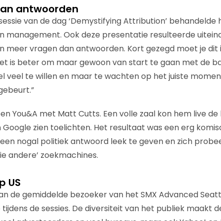
dan antwoorden
lsessie van de dag ‘Demystifying Attribution’ behandelde
on management. Ook deze presentatie resulteerde uiteindel
, in meer vragen dan antwoorden. Kort gezegd moet je dit 
t is beter om maar gewoon van start te gaan met de bas
el veel te willen en maar te wachten op het juiste moment
gebeurt.”
een You&A met Matt Cutts. Een volle zaal kon hem live de 
 Google zien toelichten. Het resultaat was een erg komis
een nogal politiek antwoord leek te geven en zich probe
 die andere’ zoekmachines.
p US
van de gemiddelde bezoeker van het SMX Advanced Seattl
e tijdens de sessies. De diversiteit van het publiek maakt d