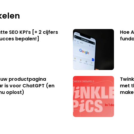
kelen
te SEO KPI’s [+ 2 cijfers
Hoe A
succes bepalen!]
funda
uw productpagina
Twink
r is voor ChatGPT (en
met t
nu oplost)
make