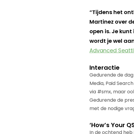
“Tijdens het on
Martinez over de
open is. Je kunt
wordt je wel aa
Advanced Seattl
Interactie
Gedurende de dag v
Media, Paid Search 
via #smx, maar ook
Gedurende de prese
met de nodige vrage
‘How’s Your Q
In de ochtend heb 