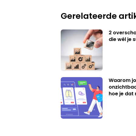
Gerelateerde arti
2 overschat
die wél je 
Waarom jo
onzichtbaa
hoe je dat 