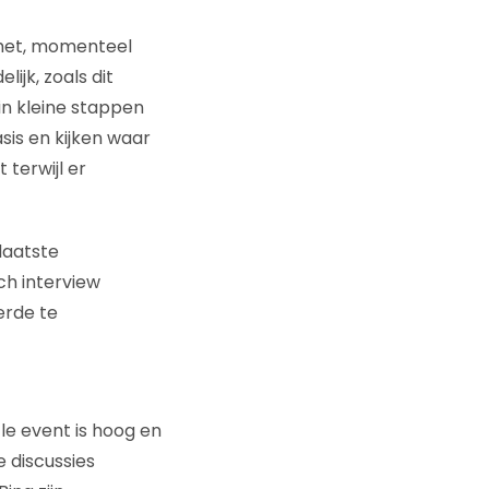
 het, momenteel
ijk, zoals dit
in kleine stappen
is en kijken waar
 terwijl er
laatste
ch interview
erde te
e event is hoog en
e discussies