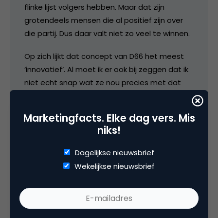
flinke lijst volgers hebben. Maar dat zijn
grotendeels mensen die al positief zijn over
die partij. Dus daar valt niet zo veel te winnen.
Op zich lijkt dat concept van D66 het meest
‘innovatief’. Al moet ik er ook bij zeggen dat ik
niet echt snap wat ze nou precies met dat
concept willen 😉
Marketingfacts. Elke dag vers. Mis
8 juni 2010 om 10:06
niks!
Dagelijkse nieuwsbrief
Wekelijkse nieuwsbrief
media
@Bram, Matthijs: ga eens voor jezelf na welke