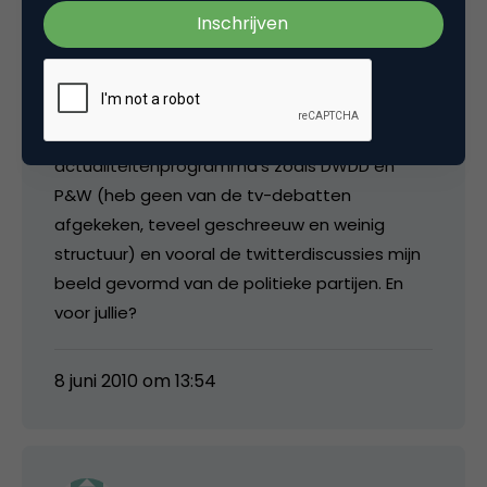
politieke partij(en) jou hebben geraakt online.
We zijn vaak geneigd te gaan kijken wat een
politieke partij online doet maar vergeten te
kijken naar het effect. Als ik naar mijzelf kijk dan
hebben de krant (jawel), de
actualiteitenprogramma’s zoals DWDD en
P&W (heb geen van de tv-debatten
afgekeken, teveel geschreeuw en weinig
structuur) en vooral de twitterdiscussies mijn
beeld gevormd van de politieke partijen. En
voor jullie?
8 juni 2010 om 13:54