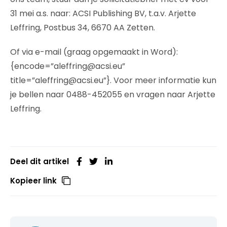
31 mei a.s. naar: ACSI Publishing BV, t.a.v. Arjette
Leffring, Postbus 34, 6670 AA Zetten.
Of via e-mail (graag opgemaakt in Word):
{encode=”aleffring@acsi.eu”
title=”aleffring@acsi.eu”}. Voor meer informatie kun
je bellen naar 0488-452055 en vragen naar Arjette
Leffring.
Deel dit artikel
Kopieer link