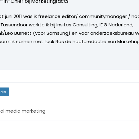
r-in-Chief bij
Marketingfacts
tot juni 2011 was ik freelance editor/ communitymanager / ho
Tussendoor werkte ik bij Insites Consulting, IDG Nederland,
i;/Leo Burnett (voor Samsung) en voor onderzoeksbureau W
vorm ik samen met Luuk Ros de hoofdredactie van Marketing
dia
ial media marketing