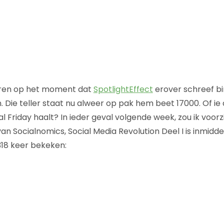
eren op het moment dat
SpotlightEffect
erover schreef bi
 Die teller staat nu alweer op pak hem beet 17000. Of i
 Friday haalt? In ieder geval volgende week, zou ik voorz
van Socialnomics, Social Media Revolution Deel I is inmid
318 keer bekeken: