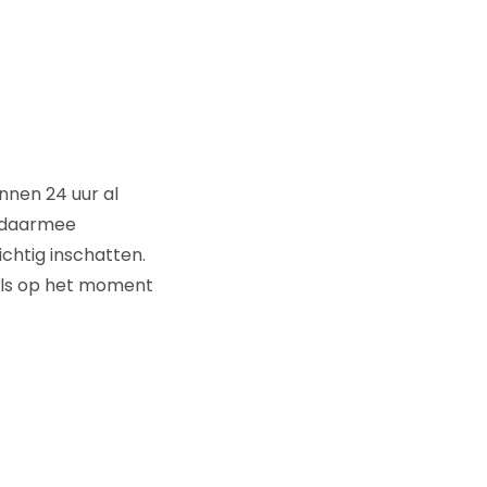
nnen 24 uur al
e daarmee
ichtig inschatten.
dels op het moment