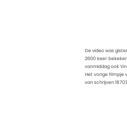
De video was gist
2600 keer bekeken.
vanmiddag ook Viral
Het vorige filmpje 
van schrijven 1870