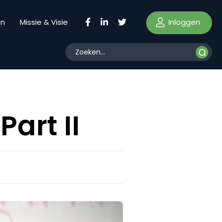
Inloggen
en
Missie & Visie
Part II