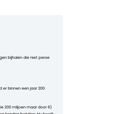
gen bijhalen die niet perse
d er binnen een jaar 200
die 200 miljoen maar door 6)
ken konden betalen. Nu heeft