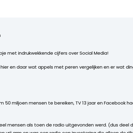
m
je met indrukwekkende cijfers over Social Media!
hier en daar wat appels met peren vergelijken en er wat din
om 50 miljoen mensen te bereiken, TV 13 jaar en Facebook ha
oveel mensen als toen de radio uitgevonden werd. (dus deel 
vrij arm en was een radio een investering die alleen de rij