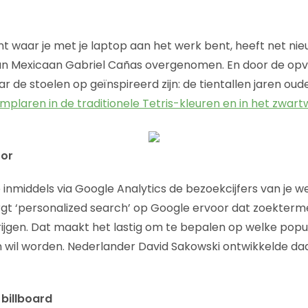
t waar je met je laptop aan het werk bent, heeft net ni
van Mexicaan Gabriel Cañas overgenomen. En door de opv
ar de stoelen op geïnspireerd zijn: de tientallen jaren oud
mplaren in de traditionele Tetris-kleuren en in het zwart
tor
 inmiddels via Google Analytics de bezoekcijfers van je w
orgt ‘personalized search’ op Google ervoor dat zoekterm
rijgen. Dat maakt het lastig om te bepalen op welke popu
en wil worden. Nederlander David Sakowski ontwikkelde 
billboard