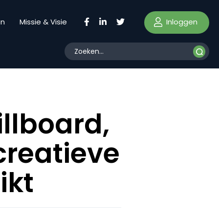
Inloggen
en
Missie & Visie
llboard,
creatieve
ikt