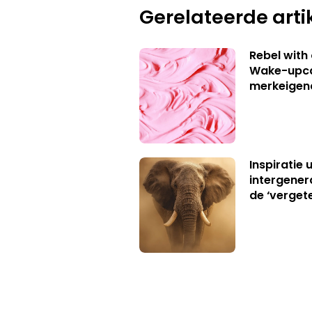
Gerelateerde arti
Rebel with
Wake-upca
merkeigen
Inspiratie 
intergener
de ‘verget