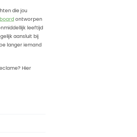
ten die jou
llboard
ontworpen
iddellijk leeftijd
ijk aansluit bij
oe langer iemand
reclame? Hier