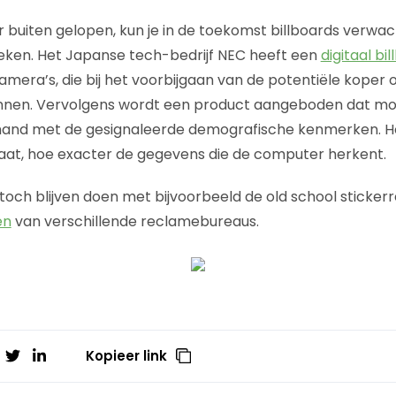
buiten gelopen, kun je in de toekomst billboards verwach
eken. Het Japanse tech-bedrijf NEC heeft een
digitaal bi
ra’s, die bij het voorbijgaan van de potentiële koper onm
nen. Vervolgens wordt een product aangeboden dat mogel
and met de gesignaleerde demografische kenmerken. H
aat, hoe exacter de gegevens die de computer herkent.
och blijven doen met bijvoorbeeld de old school sticker
en
van verschillende reclamebureaus.
Kopieer link