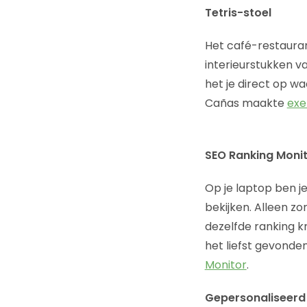
Tetris-stoel
Het café-restauran
interieurstukken 
het je direct op wa
Cañas maakte
exe
SEO Ranking Moni
Op je laptop ben je
bekijken. Alleen z
dezelfde ranking k
het liefst gevond
Monitor
.
Gepersonaliseerd 