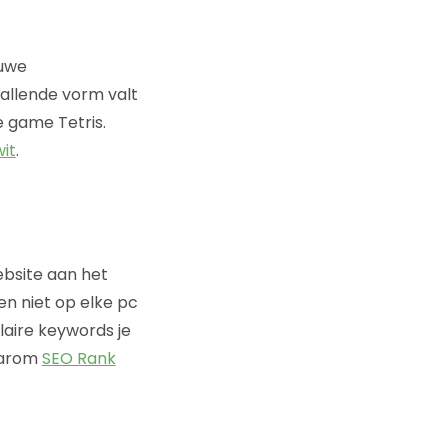
euwe
allende vorm valt
e game Tetris.
wit
.
ebsite aan het
en niet op elke pc
laire keywords je
daarom
SEO Rank