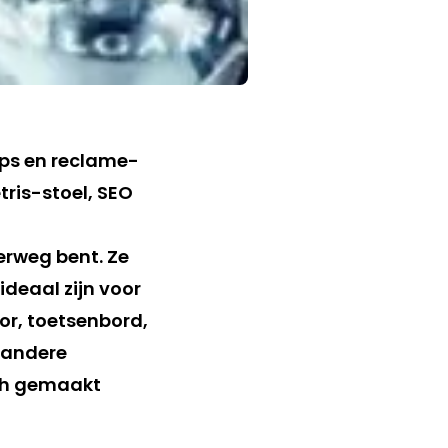
ups en reclame-
tris-stoel, SEO
erweg bent. Ze
deaal zijn voor
tor, toetsenbord,
 andere
sch gemaakt