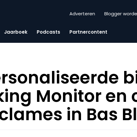
Adverteren
Blogger word
Jaarboek
Podcasts
Partnercontent
rsonaliseerde bi
ing Monitor en 
clames in Bas Bl