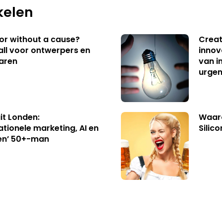
kelen
 or without a cause?
Creat
ll voor ontwerpers en
innov
aren
van i
urgen
uit Londen:
Waaro
ationele marketing, AI en
Silico
en’ 50+-man