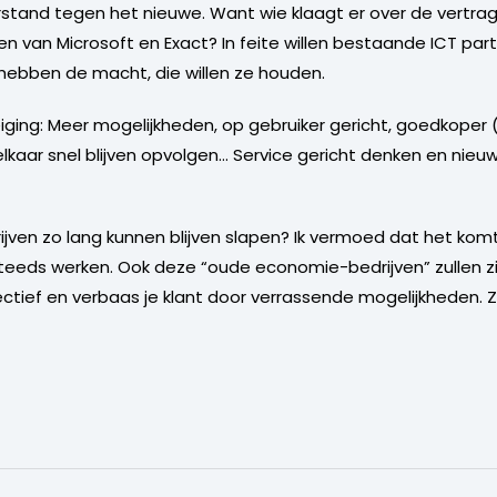
eerstand tegen het nieuwe. Want wie klaagt er over de vertr
en van Microsoft en Exact? In feite willen bestaande ICT par
hebben de macht, die willen ze houden.
ging: Meer mogelijkheden, op gebruiker gericht, goedkoper (
elkaar snel blijven opvolgen… Service gericht denken en nie
ven zo lang kunnen blijven slapen? Ik vermoed dat het ko
eeds werken. Ook deze “oude economie-bedrijven” zullen zi
tief en verbaas je klant door verrassende mogelijkheden. Zo m