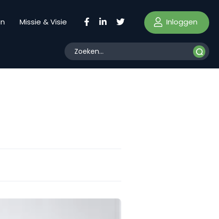
Inloggen
en
Missie & Visie