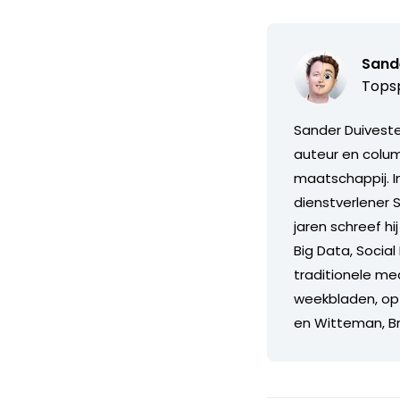
Sand
Topsp
Sander Duiveste
auteur en colum
maatschappij. I
dienstverlener 
jaren schreef h
Big Data, Social
traditionele me
weekbladen, op 
en Witteman, B