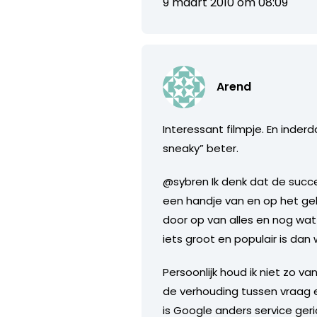
9 maart 2010 om 08:09
Arend
Interessant filmpje. En inderd
sneaky” beter.
@sybren Ik denk dat de succe
een handje van en op het ge
door op van alles en nog wat
iets groot en populair is da
Persoonlijk houd ik niet zo 
de verhouding tussen vraag e
is Google anders service ger