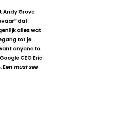
gt Andy Grove
gevaar” dat
enlijk alles wat
oegang tot je
 want anyone to
i Google CEO Eric
. Een
must see