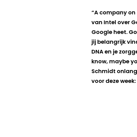
“A company on St
van Intel over 
Google heet. Goo
jij belangrijk vi
DNA en je zorgg
know, maybe you 
Schmidt onlangs
voor deze week: