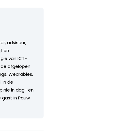
r, adviseur,
f en
ogie van ICT-
n de afgelopen
ings, Wearables,
l in de
pinie in dag- en
e gast in Pauw