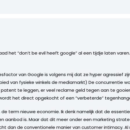
aad het “don’t be evil heeft google” al een tijdje laten varen.
sfactor van Google is volgens mij dat ze hyper agressief z
bied van fysieke winkels de mediamarkt) De concurrentie
 patent te leggen, er veel reclame geld tegen aan te gooien
n wordt het direct opgekocht of een “verbeterde” tegenhan
van de term nieuwe economie. Ik denk namelijk dat de essent
n aanbod is. Maar dat dit meer onder een marketing strateg
icht dan de conventionele manier van customer intimacy. Al