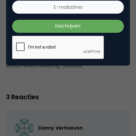
Categorie
Media
Tags
social media marketing
,
youtube
3 Reacties
Danny Verhoeven