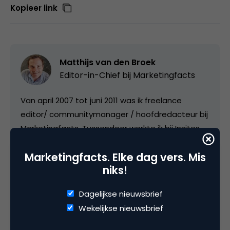
Kopieer link
Matthijs van den Broek
Editor-in-Chief bij
Marketingfacts
Van april 2007 tot juni 2011 was ik freelance
editor/ communitymanager / hoofdredacteur bij
Marketingfacts. Tussendoor werkte ik bij Insites
Consulting, IDG Nederland, Saatchi&Saatchi;/Leo
Marketingfacts. Elke dag vers. Mis
Burnett (voor Samsung) en voor
niks!
onderzoeksbureau WUA. Vanaf 1 november 2021
vorm ik samen met Luuk Ros de hoofdredactie
Dagelijkse nieuwsbrief
van Marketingfacts.
Wekelijkse nieuwsbrief