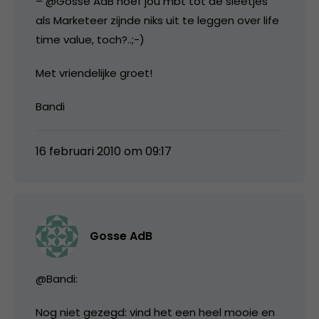
– @Gosse AdB hoef jou mbt tot de sleetjes
als Marketeer zijnde niks uit te leggen over life
time value, toch?..;-)
Met vriendelijke groet!
Bandi
16 februari 2010 om 09:17
Gosse AdB
@Bandi:
Nog niet gezegd: vind het een heel mooie en