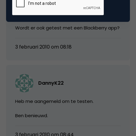
Zeker een mooie ontwikkeling!
Wordt er ook getest met een Blackberry app?
3 februari 2010 om 08:18
DannyK22
Heb me aangemeld om te testen.
Ben benieuwd.
3 februari 2010 om 08:44