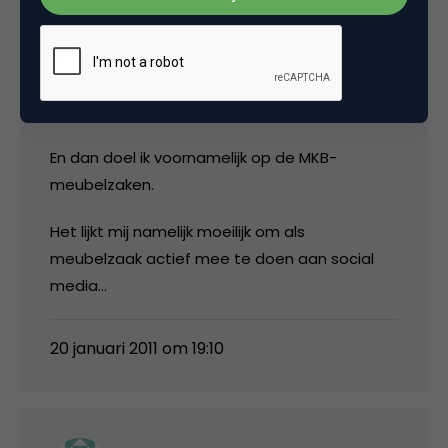
Martin
Is er iemand van mening dat de feiten uit dit
artikel ook voor een meubelzaak geldt?
En dan doel ik voornamelijk op de MKB-
meubelzaken.
Het lijkt mij namelijk moeilijk om als
meubelzaak actief mee te doen aan social
media…
20 januari 2011 om 19:10