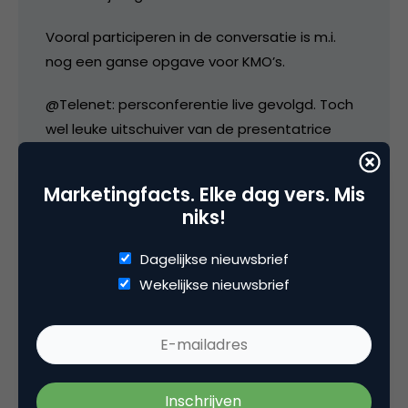
Vooral participeren in de conversatie is m.i.
nog een ganse opgave voor KMO’s.
@Telenet: persconferentie live gevolgd. Toch
wel leuke uitschuiver van de presentatrice
toen ze een iPad in haar handen kreeg. “Da’s
de eerste keer dat ik er eentje vast heb”.
Marketingfacts. Elke dag vers. Mis
niks!
Stefaan
Dagelijkse nieuwsbrief
Pixular.be
Wekelijkse nieuwsbrief
20 januari 2011 om 13:10