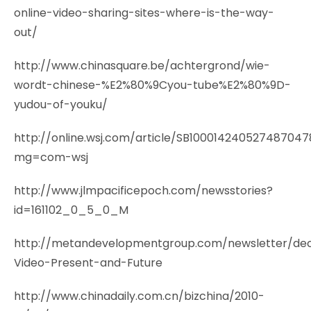
online-video-sharing-sites-where-is-the-way-
out/
http://www.chinasquare.be/achtergrond/wie-
wordt-chinese-%E2%80%9Cyou-tube%E2%80%9D-
yudou-of-youku/
http://online.wsj.com/article/SB10001424052748704
mg=com-wsj
http://www.jlmpacificepoch.com/newsstories?
id=161102_0_5_0_M
http://metandevelopmentgroup.com/newsletter/de
Video-Present-and-Future
http://www.chinadaily.com.cn/bizchina/2010-