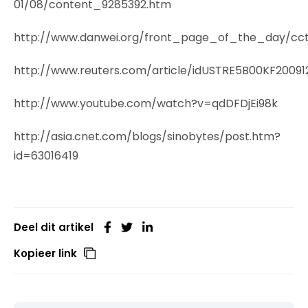
01/08/content_9285392.htm
http://www.danwei.org/front_page_of_the_day/cct
http://www.reuters.com/article/idUSTRE5B00KF20091
http://www.youtube.com/watch?v=qdDFDjEi98k
http://asia.cnet.com/blogs/sinobytes/post.htm?
id=63016419
Deel dit artikel
Kopieer link