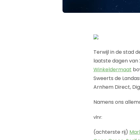
Terwijl in de stad
laatste dagen van 
Winkeldermaat
bov
Sweerts de Landas
Arnhem Direct, Di
Namens ons allema
vlnr:
(achterste rij)
Mar