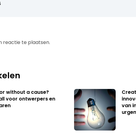
8
 reactie te plaatsen.
kelen
 or without a cause?
Creat
ll voor ontwerpers en
innov
aren
van i
urgen