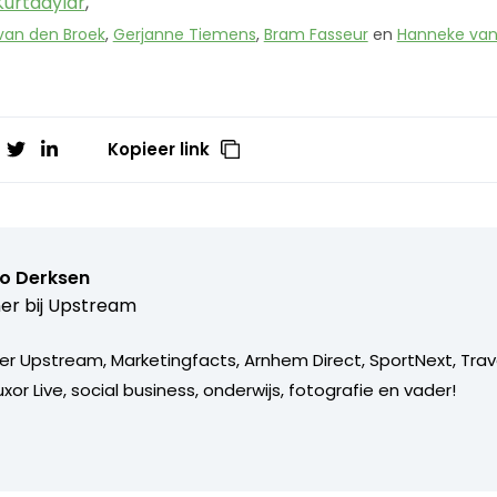
 Kurtdaylar
,
 van den Broek
,
Gerjanne Tiemens
,
Bram Fasseur
en
Hanneke van
Kopieer link
o Derksen
er bij
Upstream
er Upstream, Marketingfacts, Arnhem Direct, SportNext, Trav
xor Live, social business, onderwijs, fotografie en vader!