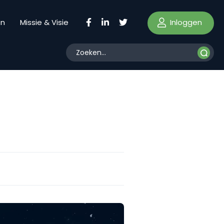
Inloggen
en
Missie & Visie