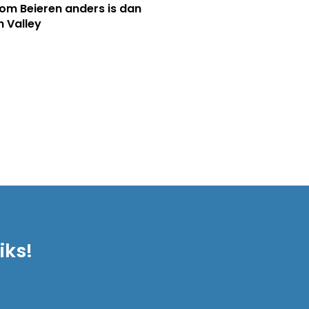
m Beieren anders is dan
n Valley
iks!