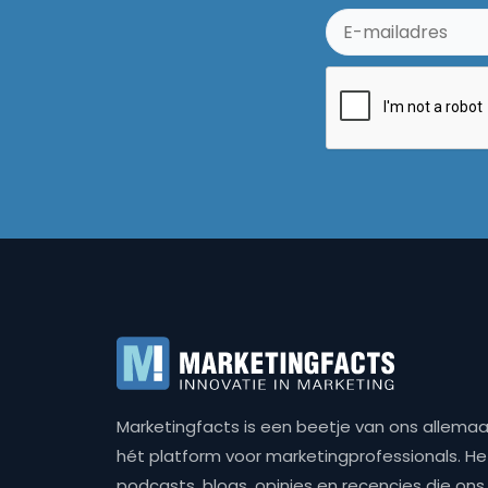
Marketingfacts is een beetje van ons allemaal,
hét platform voor marketingprofessionals. Het 
podcasts, blogs, opinies en recencies die o