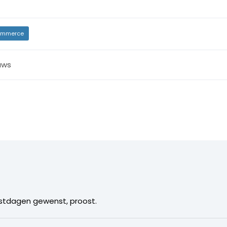
mmerce
uws
eestdagen gewenst, proost.