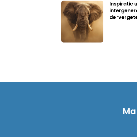
Inspiratie 
intergener
de ‘verget
Mar