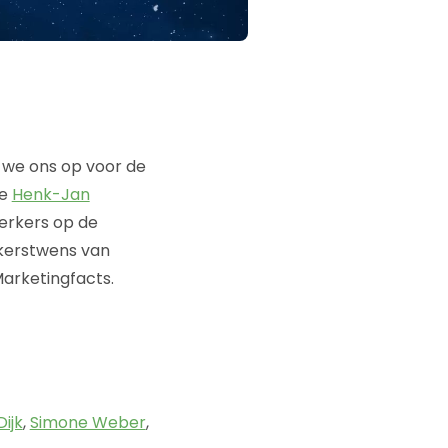
 we ons op voor de
te
Henk-Jan
erkers op de
 kerstwens van
arketingfacts.
Dijk
,
Simone Weber
,