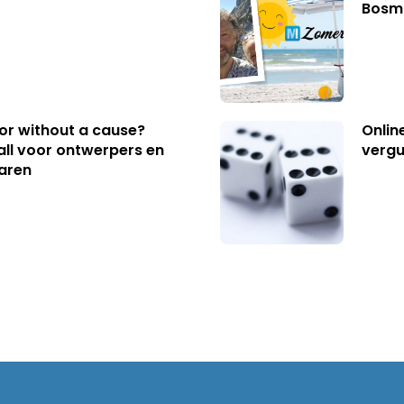
Bosm
 or without a cause?
Onlin
ll voor ontwerpers en
vergu
aren