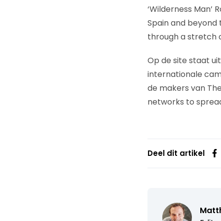
‘Wilderness Man’ Ro
Spain and beyond t
through a stretch 
Op de site staat ui
internationale ca
de makers van The 
networks to spread
Deel dit artikel
Matth