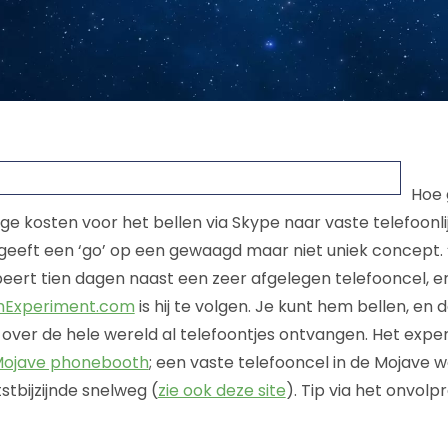
Hoe 
ge kosten voor het bellen via Skype naar vaste telefoonl
n geeft een ‘go’ op een gewaagd maar niet uniek concept.
rt tien dagen naast een zeer afgelegen telefooncel, erg
hExperiment.com
is hij te volgen. Je kunt hem bellen, en 
over de hele wereld al telefoontjes ontvangen. Het exper
ojave phonebooth
; een vaste telefooncel in de Mojave woe
tstbijzijnde snelweg (
zie ook deze site
). Tip via het onvol