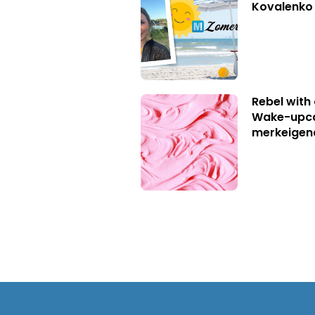
Kovalenko
Rebel with
Wake-upca
merkeigen