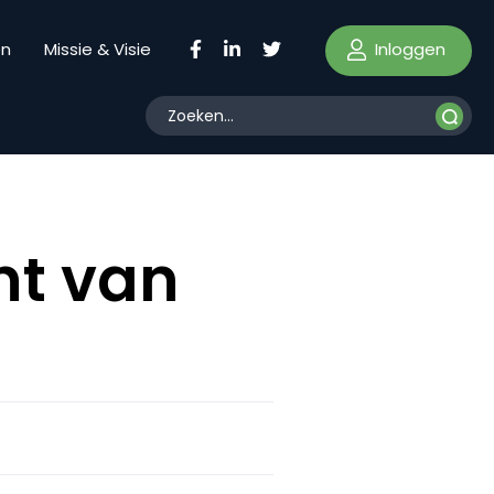
Inloggen
en
Missie & Visie
nt van