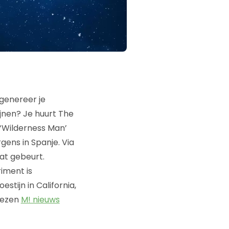
genereer je
ijnen? Je huurt The
 ‘Wilderness Man’
ens in Spanje. Via
dat gebeurt.
iment is
stijn in California,
prezen
M! nieuws