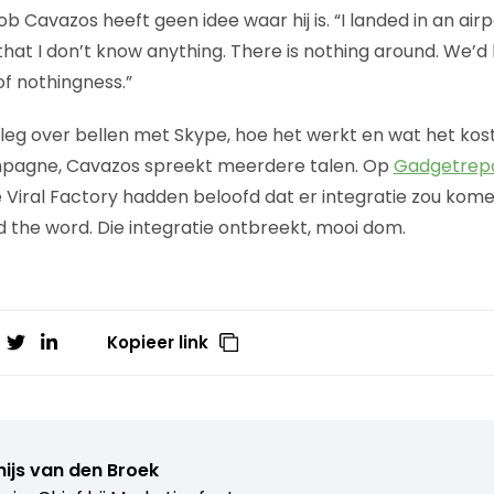
b Cavazos heeft geen idee waar hij is. “I landed in an airp
hat I don’t know anything. There is nothing around. We’d 
of nothingness.”
tleg over bellen met Skype, hoe het werkt en wat het kost
mpagne, Cavazos spreekt meerdere talen. Op
Gadgetrep
Viral Factory hadden beloofd dat er integratie zou kome
 the word. Die integratie ontbreekt, mooi dom.
Kopieer link
ijs van den Broek