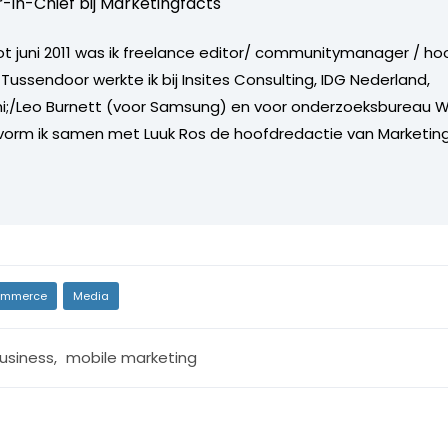
r-in-Chief bij
Marketingfacts
tot juni 2011 was ik freelance editor/ communitymanager / ho
Tussendoor werkte ik bij Insites Consulting, IDG Nederland,
i;/Leo Burnett (voor Samsung) en voor onderzoeksbureau W
vorm ik samen met Luuk Ros de hoofdredactie van Marketing
mmerce
Media
usiness
,
mobile marketing