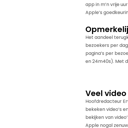
app in m’n vrije uu
Apple’s goedkeur
Opmerkelij
Het aandeel terugk
bezoekers per dag z
pagina’s per bezoe
en 24m40s). Met de 
Veel video 
Hoofdredacteur Er
bekeken video’s en
bekijken van video
Apple nogal zenuwa