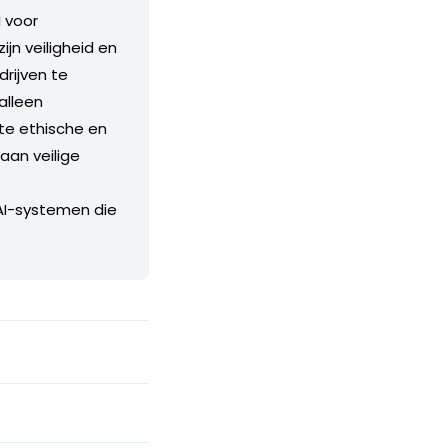
I voor
n veiligheid en
rijven te
alleen
te ethische en
aan veilige
 AI-systemen die