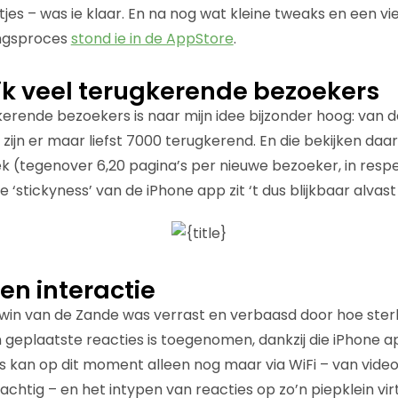
rtjes – was ie klaar. En na nog wat kleine tweaks en een 
ingsproces
stond ie in de AppStore
.
k veel terugkerende bezoekers
erende bezoekers is naar mijn idee bijzonder hoog: van
ijn er maar liefst 7000 terugkerend. En die bekijken daar
k (tegenover 6,20 pagina’s per nieuwe bezoeker, in respe
‘stickyness’ van de iPhone app zit ‘t dus blijkbaar alvast
en interactie
win van de Zande was verrast en verbaasd door hoe ster
 geplaatste reacties is toegenomen, dankzij die iPhone a
’s kan op dit moment alleen nog maar via WiFi – van vide
chtig – en het intypen van reacties op zo’n piepklein vir