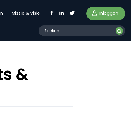
Inloggen
en
Missie & Visie
ts &