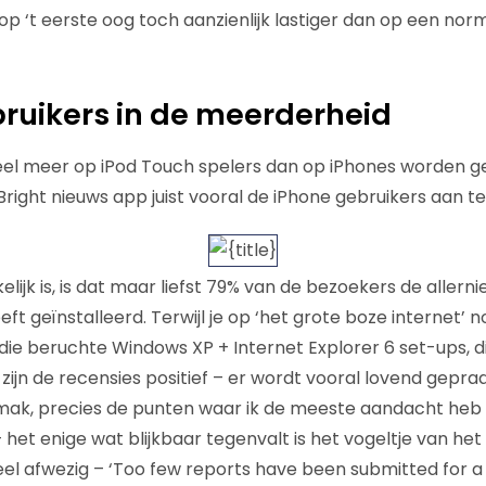
 op ‘t eerste oog toch aanzienlijk lastiger dan op een no
ruikers in de meerderheid
 veel meer op iPod Touch spelers dan op iPhones worden 
 Bright nieuws app juist vooral de iPhone gebruikers aan t
ijk is, is dat maar liefst 79% van de bezoekers de allern
eeft geïnstalleerd. Terwijl je op ‘het grote boze internet’
e beruchte Windows XP + Internet Explorer 6 set-ups, di
t zijn de recensies positief – er wordt vooral lovend gepra
mak, precies de punten waar ik de meeste aandacht heb
 het enige wat blijkbaar tegenvalt is het vogeltje van het
el afwezig – ‘Too few reports have been submitted for a