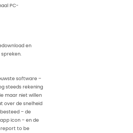
rmaal PC-
gedownload en
e spreken.
ieuwste software –
 nog steeds rekening
e maar niet willen
at over de snelheid
 besteed – de
 app icon – en de
 report to be