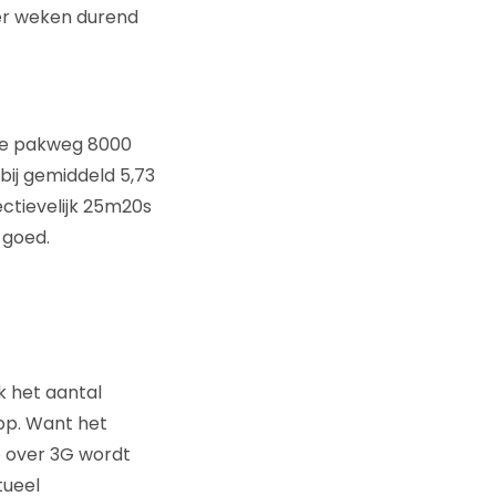
vier weken durend
 de pakweg 8000
bij gemiddeld 5,73
ctievelijk 25m20s
 goed.
k het aantal
pp. Want het
o over 3G wordt
tueel