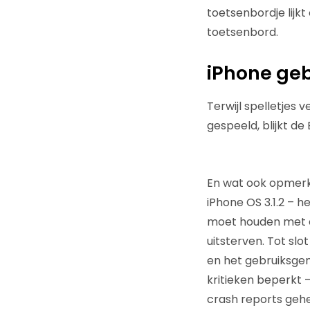
toetsenbordje lijkt
toetsenbord.
iPhone geb
Terwijl spelletjes
gespeeld, blijkt de
En wat ook opmerkel
iPhone OS 3.1.2 – h
moet houden met di
uitsterven. Tot slo
en het gebruiksge
kritieken beperkt –
crash reports gehe