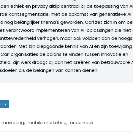
en ethiek en privacy altijd centraal bij de toepassing van A
e klantsegmentatie, met de opkomst van generatieve AI zij
 nog belángrijker thema's geworden. Carl zet zich in om bed
het verantwoord implementeren van AI-oplossingen die niet 
klanttevredenheid verhogen, maar ook voldoen aan de hoogs
aarden. Met zijn diepgaande kennis van AI en zijn toewijding 
t Carl organisaties de balans te vinden tussen innovatie en
kheid. Zijn werk draagt bij aan het creëren van betrouwbare
fsdoelen als de belangen van klanten dienen.
dia
 marketing
,
mobile marketing
,
onderzoek