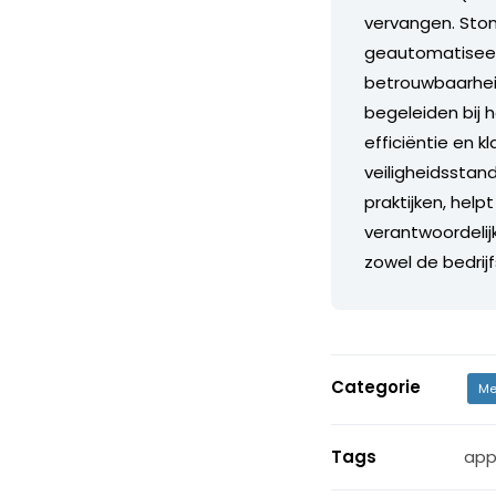
vervangen. Stond
geautomatiseerd
betrouwbaarheid
begeleiden bij 
efficiëntie en 
veiligheidsstand
praktijken, help
verantwoordelij
zowel de bedrij
Categorie
Me
Tags
app