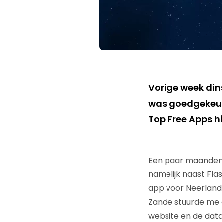
Vorige week di
was goedgekeurd
Top Free Apps hi
Een paar maanden g
namelijk naast Fl
app voor Neerlands
Zande stuurde me e
website en de data