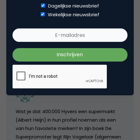
Dagelijkse nieuwsbrief
Barry de Waal
Wekelijkse nieuwsbrief
Klinkt gewoon als een vertaling van het boek
The Tipping Point.
25 november 2009 om 11:04
Bas van Vlierden
Wist je dat 400.000 Hyvers een supermarkt
(Albert Heijn) in hun profiel noemen als een
van hun favoriete merken? In zijn boek De
Superpromoter legt Rijn Vogelaar (algemeen