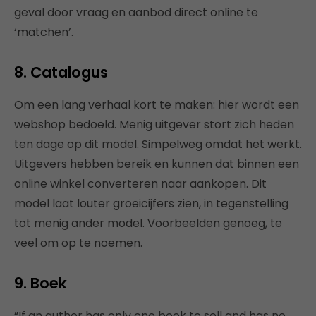
geval door vraag en aanbod direct online te
‘matchen’.
8. Catalogus
Om een lang verhaal kort te maken: hier wordt een
webshop bedoeld. Menig uitgever stort zich heden
ten dage op dit model. Simpelweg omdat het werkt.
Uitgevers hebben bereik en kunnen dat binnen een
online winkel converteren naar aankopen. Dit
model laat louter groeicijfers zien, in tegenstelling
tot menig ander model. Voorbeelden genoeg, te
veel om op te noemen.
9. Boek
“If an author has only one book to sell and has no