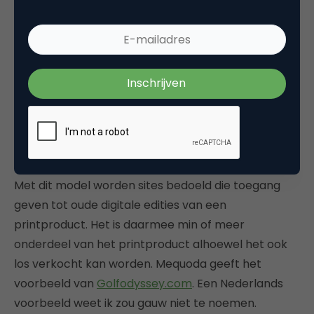
geen alternatief beschikbaar is. Met algemeen
nieuws gaat dat dus niet lukken, maar er zijn zeker
methoden te vinden. Ook hier geldt dat er in ‘de
niche’ weer kansen liggen.
Bijvoorbeeld:
Telecompaper.com
en
Cementonline.nl
12. Nieuwsbrief website
Met dit model worden sites bedoeld die toegang
geven tot oude digitale edities van een
printproduct. Het is daarmee min of meer
onderdeel van het printproduct alhoewel het ook
los verkocht kan worden. Mequoda geeft het
voorbeeld van
Golfodyssey.com
. Een Nederlands
voorbeeld weet ik zou gauw niet te noemen.