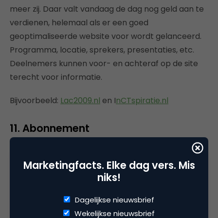
meer zij. Daar valt vandaag de dag nog geld aan te
verdienen, helemaal als er een goed
geoptimaliseerde website voor wordt gelanceerd.
Programma, locatie, sprekers, presentaties, etc.
Deelnemers kunnen voor- en achteraf op de site
terecht voor informatie.
Bijvoorbeeld:
Lac2009.nl
en I
nCTspiratie.nl
11. Abonnement
Mensen laten betalen voor online content middels
Marketingfacts. Elke dag vers. Mis
een abonnement of in een andere vorm blijkt lastig.
niks!
De meningen zijn
verdeeld
over wat er mogelijk is. Ik
denk dat het alleen mogelijk is als je echt
Dagelijkse nieuwsbrief
aantoonbaar toegevoegde waarde biedt waarvoor
Wekelijkse nieuwsbrief