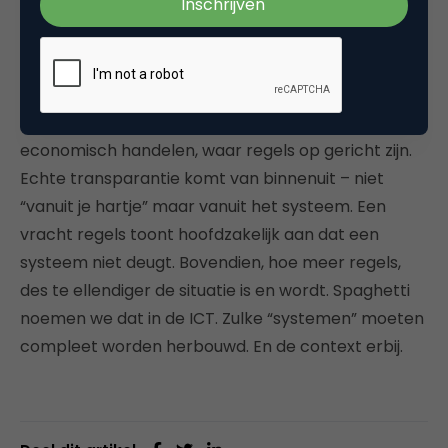
Een “trustworthy” TTT-relatie is geen deugd of
ideologie maar een noodzaak. Transparantie is een
fundamenteel systeemkenmerk, dat veel verder
gaat, dan het inzicht in bijvoorbeeld financiën en
economisch handelen, waar regels op gericht zijn.
Echte transparantie komt van binnenuit – niet
“vanuit je hartje” maar vanuit het systeem. Een
vracht regels toont hoofdzakelijk aan dat een
systeem niet deugt. Bovendien, hoe meer regels,
des te ellendiger de situatie is en wordt. Spaghetti
noemen we dat in de ICT. Zulke “systemen” moeten
compleet worden herbouwd. En de context erbij.