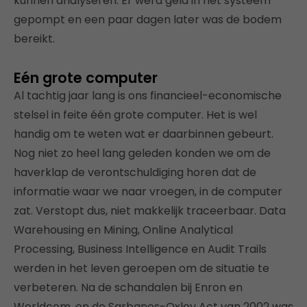
kunnen analyseren. Er werd geld in het systeem
gepompt en een paar dagen later was de bodem
bereikt.
Eén grote computer
Al tachtig jaar lang is ons financieel-economische
stelsel in feite één grote computer. Het is wel
handig om te weten wat er daarbinnen gebeurt.
Nog niet zo heel lang geleden konden we om de
haverklap de verontschuldiging horen dat de
informatie waar we naar vroegen, in de computer
zat. Verstopt dus, niet makkelijk traceerbaar. Data
Warehousing en Mining, Online Analytical
Processing, Business Intelligence en Audit Trails
werden in het leven geroepen om de situatie te
verbeteren. Na de schandalen bij Enron en
Worldcom, en de Sarbanes-Oxley Act van 2002 was