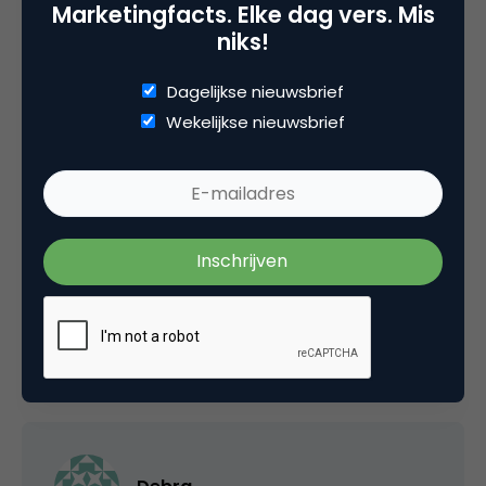
Marketingfacts. Elke dag vers. Mis
niks!
Dagelijkse nieuwsbrief
Wekelijkse nieuwsbrief
Categorie
Contentmarketing & Storytelling
Tags
multichannel
,
onderzoek
,
online pr & branding
2 Reacties