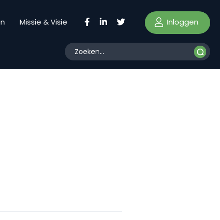
Inloggen
en
Missie & Visie