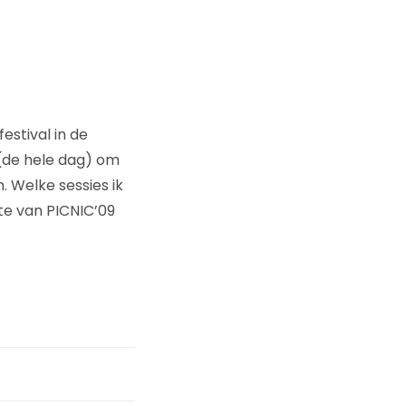
estival in de
(de hele dag) om
. Welke sessies ik
ite van PICNIC’09