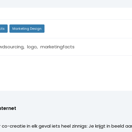
cts
Marketing Design
wdsourcing
,
logo
,
marketingfacts
nternet
r co-creatie in elk geval iets heel zinnigs: Je krijgt in beel