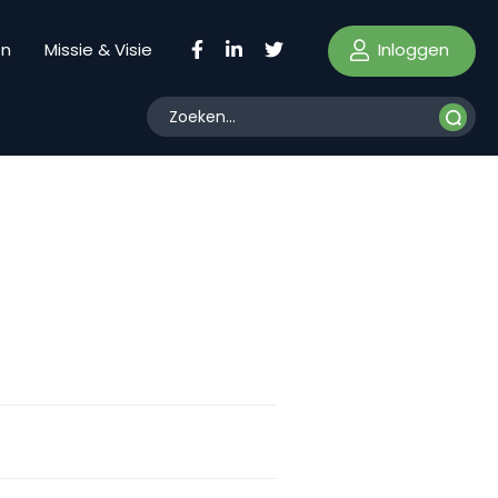
Inloggen
en
Missie & Visie