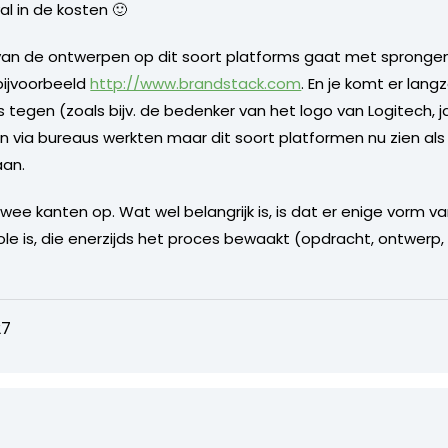
l in de kosten 🙂
it van de ontwerpen op dit soort platforms gaat met sprongen
 bijvoorbeeld
http://www.brandstack.com
. En je komt er la
 tegen (zoals bijv. de bedenker van het logo van Logitech, 
 via bureaus werkten maar dit soort platformen nu zien als
aan.
ee kanten op. Wat wel belangrijk is, is dat er enige vorm v
 is, die enerzijds het proces bewaakt (opdracht, ontwerp, be
27