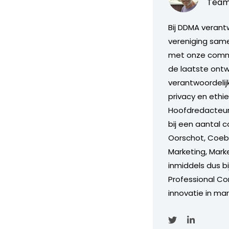
Team
Bij DDMA verant
vereniging same
met onze commis
de laatste ontw
verantwoordelijk
privacy en ethi
Hoofdredacteur
bij een aantal c
Oorschot, Coebe
Marketing, Marke
inmiddels dus b
Professional Con
innovatie in mar