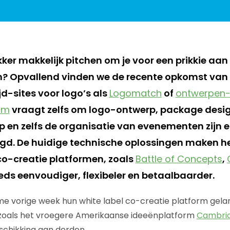
ker makkelijk pitchen om je voor een prikkie aan
n? Opvallend vinden we de recente opkomst van
d-sites voor logo’s als
Logomatch
of
ontwerpen-
om
vraagt zelfs om logo-ontwerp, package desig
p en zelfs de organisatie van evenementen zijn e
d. De huidige technische oplossingen maken he
o-creatie platformen, zoals
Battle of Concepts
,
eds eenvoudiger, flexibeler en betaalbaarder.
e vorige week hun white label co-creatie platform gela
zoals het vroegere Amerikaanse ideeënplatform
Cambri
schikking aan derden.