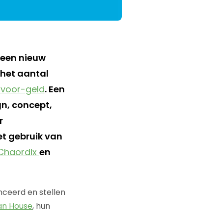
 een nieuw
 het aantal
voor-geld
. Een
n, concept,
r
t gebruik van
Chaordix
en
nceerd en stellen
an House
, hun