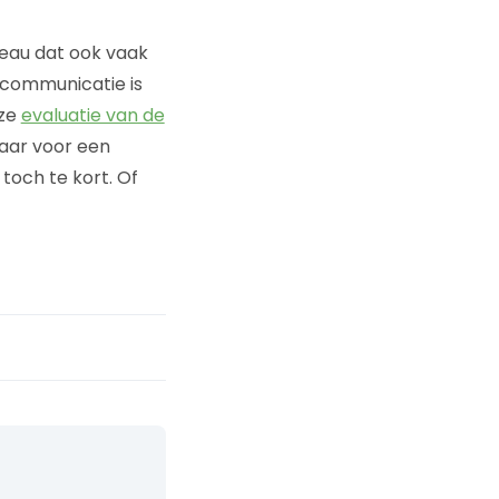
reau dat ook vaak
gcommunicatie is
eze
evaluatie van de
maar voor een
 toch te kort. Of