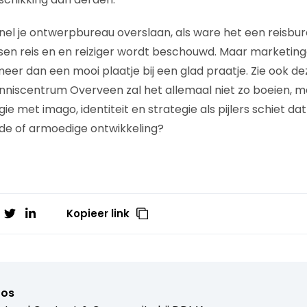
 snel je ontwerpbureau overslaan, als ware het een reisbu
ussen reis en en reiziger wordt beschouwd. Maar marketin
meer dan een mooi plaatje bij een glad praatje. Zie ook d
enniscentrum Overveen zal het allemaal niet zo boeien, 
e met imago, identiteit en strategie als pijlers schiet dat
oede of armoedige ontwikkeling?
Kopieer link
ros