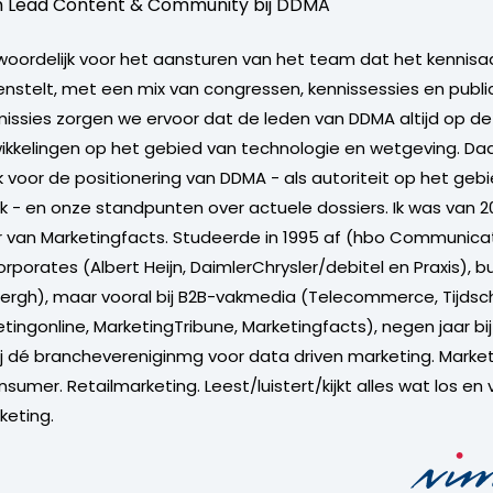
 Lead Content & Community bij
DDMA
woordelijk voor het aansturen van het team dat het kennis
nstelt, met een mix van congressen, kennissessies en publ
sies zorgen we ervoor dat de leden van DDMA altijd op de 
ikkelingen op het gebied van technologie en wetgeving. Da
 voor de positionering van DDMA - als autoriteit op het gebi
ek - en onze standpunten over actuele dossiers. Ik was van 2
 van Marketingfacts. Studeerde in 1995 af (hbo Communicat
orporates (Albert Heijn, DaimlerChrysler/debitel en Praxis), 
rgh), maar vooral bij B2B-vakmedia (Telecommerce, Tijdsch
tingonline, MarketingTribune, Marketingfacts), negen jaar bi
ij dé branchevereniginmg voor data driven marketing. Market
sumer. Retailmarketing. Leest/luistert/kijkt alles wat los en 
keting.