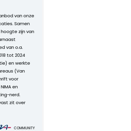
aanbod van onze
icaties. Samen
hoogte zijn van
arnaast
ed van o.a.
018 tot 2024
ie) en werkte
bureaus (Van
rift voor
j NIMA en
ing-nerd.
vast zit over
COMMUNITY