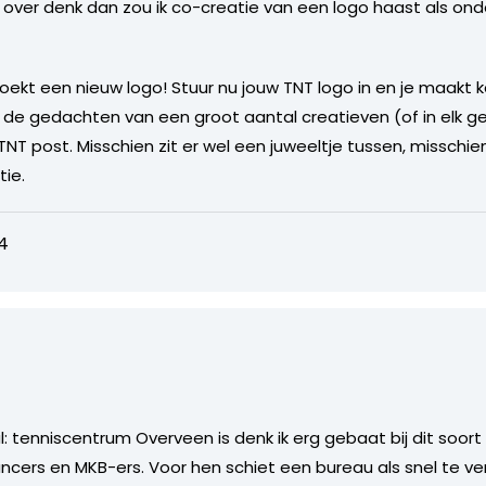
zo over denk dan zou ik co-creatie van een logo haast als o
zoekt een nieuw logo! Stuur nu jouw TNT logo in en je maakt ka
ld de gedachten van een groot aantal creatieven (of in elk g
TNT post. Misschien zit er wel een juweeltje tussen, misschien 
tie.
4
al: tenniscentrum Overveen is denk ik erg gebaat bij dit soor
cers en MKB-ers. Voor hen schiet een bureau als snel te ver 