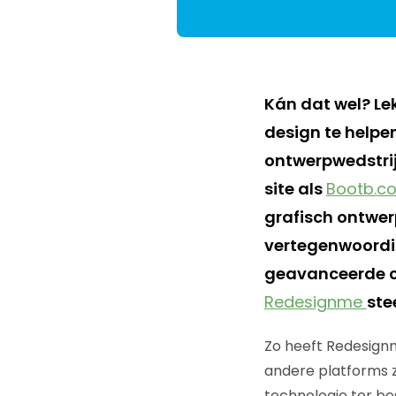
Kán dat wel? Lek
design te helpe
ontwerpwedstrij
site als
Bootb.c
grafisch ontwer
vertegenwoordig
geavanceerde c
Redesignme
ste
Zo heeft Redesignm
andere platforms 
technologie ter be