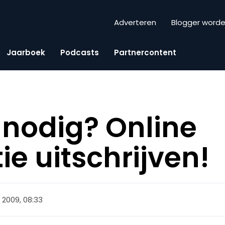
Adverteren
Blogger word
Jaarboek
Podcasts
Partnercontent
 nodig? Online
ie uitschrijven!
2009, 08:33