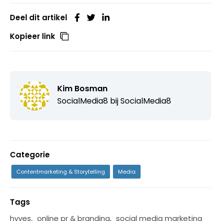
Deel dit artikel
Kopieer link
Kim Bosman
SocialMedia8 bij
SocialMedia8
Categorie
Contentmarketing & Storytelling
Media
Tags
hyves
,
online pr & branding
,
social media marketing