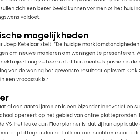
n zullen zich een beter beeld kunnen vormen of het huis 
ingswens voldoet.
ische mogelijkheden
r Joep Ketelaar stelt: “De huidige marktomstandigheden
gen om nieuwe manieren om woningen te presenteren. 
 zoektraject nog wel eens af of hun meubels passen in de
ng van de woning het gewenste resultaat oplevert. Ook 
in een vraagstuk is.”
er
t al een aantal jaren en is een bijzonder innovatief en su
schaal opereert op het gebied van online plattegronden.
 de VS. Het leuke aan Floorplanner is, dat zij hun applicat
reen de plattegronden niet alleen kan inrichten maar ook