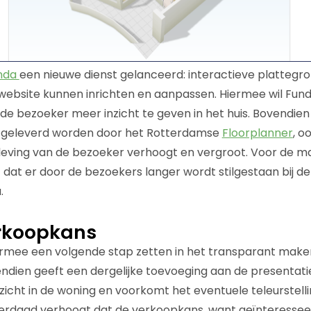
nda
een nieuwe dienst gelanceerd: interactieve plattegr
website kunnen inrichten en aanpassen. Hiermee wil Fun
or de bezoeker meer inzicht te geven in het huis. Bovendi
e geleverd worden door het Rotterdamse
Floorplanner
, o
leving van de bezoeker verhoogt en vergroot. Voor de m
 dat er door de bezoekers langer wordt stilgestaan bij de
.
rkoopkans
iermee een volgende stap zetten in het transparant make
dien geeft een dergelijke toevoeging aan de presentati
zicht in de woning en voorkomt het eventuele teleurstelli
nderdaad verhoogt dat de verkoopkans, want geïnteress