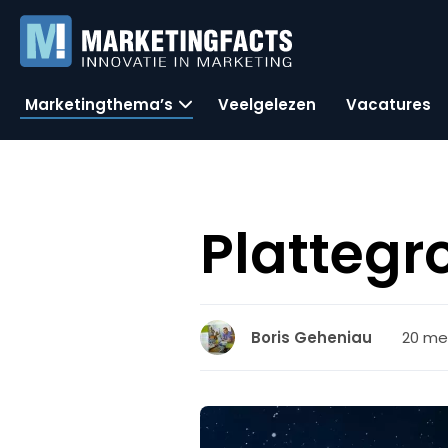
Marketingthema’s
Veelgelezen
Vacatures
Plattegr
20 mei
Boris Geheniau