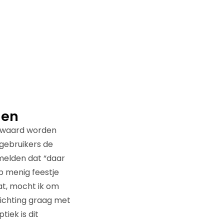
gen
bewaard worden
gebruikers de
melden dat “daar
op menig feestje
dat, mocht ik om
richting graag met
iek is dit