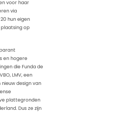
den voor haar
eren via
 20 hun eigen
 plaatsing op
sparant
ds en hogere
wingen die Funda de
 VBO, LMV, een
 nieuw design van
sense
ve plattegronden
rland. Dus ze zijn