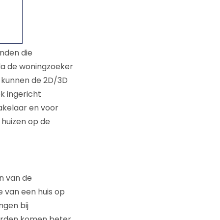
onden die
da de woningzoeker
en kunnen de 2D/3D
ok ingericht
akelaar en voor
 huizen op de
n van de
e van een huis op
ngen bij
eerden komen beter