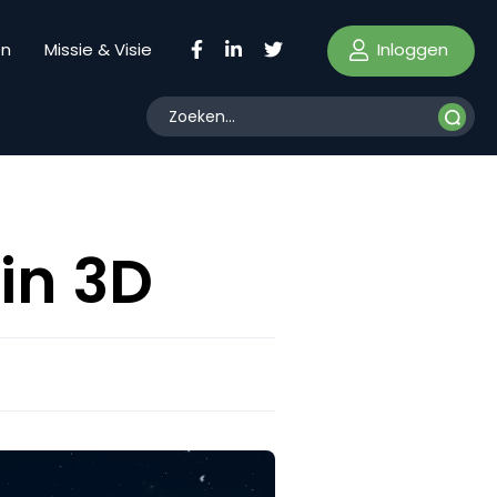
Inloggen
en
Missie & Visie
in 3D