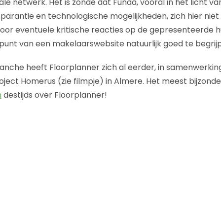
le netwerk. Het is zonde dat Funda, vooral in het licht v
arantie en technologische mogelijkheden, zich hier niet
voor eventuele kritische reacties op de gepresenteerde hu
punt van een makelaarswebsite natuurlijk goed te begrijp
anche heeft Floorplanner zich al eerder, in samenwerki
oject Homerus (zie filmpje) in Almere. Het meest bijzonde
m
destijds over Floorplanner!