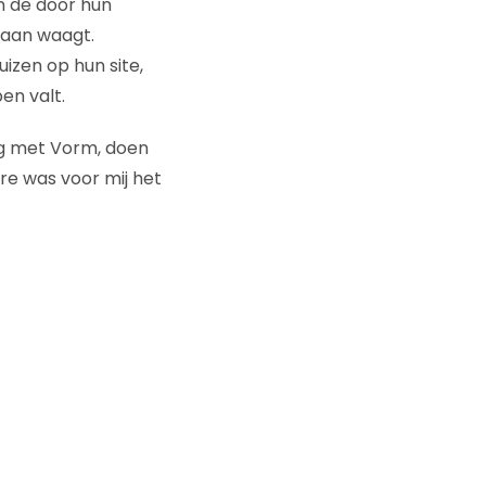
an de door hun
 aan waagt.
izen op hun site,
en valt.
ng met Vorm, doen
re was voor mij het