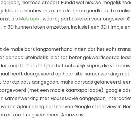
 begrijpen, hiermee creëert Funda wel nieuwe mogelijkhe
lijkbare initiatieven zijn makkelijk en goedkoop te realis
ienst als
Metropix
, waarbij particulieren voor ongeveer €
 in 3D kunnen laten omzetten, inclusief een 3D filmpje en
at de makelaars langzamerhand inzien dat het echt tran
t aanbod uiteindelijk leidt tot beter gekwalificeerde lea
 moeite. Tot die tijd is het natuurlijk super, die vernieu
emaal heeft doorgevoerd op haar site: samenwerking met
Marktplaats aangegaan, makelaarsads gelanceerd, een
 doorgevoerd (met een mooie kaartapplicatie), google ad
en samenwerking met HouseMovie aangegaan, interactie
waren zij launching partner van Google streetview in Nede
en er komt nog veel meer. Amaze us!