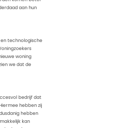
inderdaad aan hun
 en technologische
Woningzoekers
 nieuwe woning
zien we dat de
ccesvol bedrijf dat
 Hiermee hebben zij
ie dusdanig hebben
 makkelijk kan