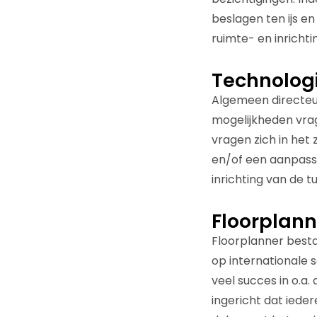
beslagen ten ijs e
ruimte- en inricht
Technolog
Algemeen directeu
mogelijkheden vra
vragen zich in het
en/of een aanpassi
inrichting van de tu
Floorplann
Floorplanner bestaa
op internationale 
veel succes in o.a.
ingericht dat iede