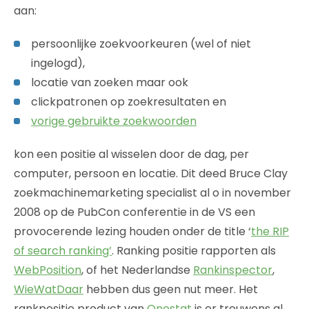
aan:
persoonlijke zoekvoorkeuren (wel of niet
ingelogd),
locatie van zoeken maar ook
clickpatronen op zoekresultaten en
vorige gebruikte zoekwoorden
kon een positie al wisselen door de dag, per
computer, persoon en locatie. Dit deed Bruce Clay
zoekmachinemarketing specialist al o in november
2008 op de PubCon conferentie in de VS een
provocerende lezing houden onder de title ‘
the RIP
of search ranking’
. Ranking positie rapporten als
WebPosition
, of het Nederlandse
Rankinspector
,
WieWatDaar
hebben dus geen nut meer. Het
rankpositie product van
Onestat
is er trouwens al