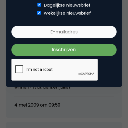
Dagelijkse nieuwsbrief
Ik lees dit net op rtl.nl:
Wekelijkse nieuwsbrief
‘Het nieuwe Jaap.nl zal een
samenwerkingsverband zijn tussen Telegraaf
Media Nederland (50%), DSB Bank (40%) en
een groep oprichters van Jaap.nl (10%)’
Daarnaast zal Telegraaf Media Nederland een
grote reclamecampagne financieren.
Gaat JAAP.NL hiermee de strijd met funda
winnen? Wat denken jullie?
4 mei 2009 om 09:59