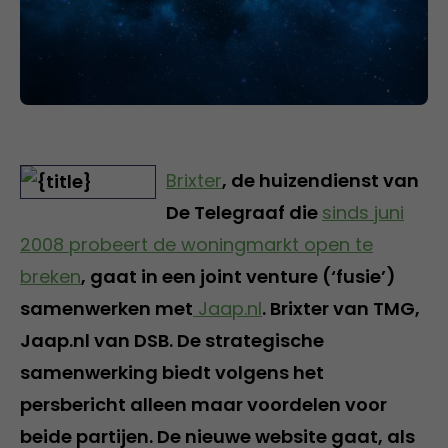
Brixter
, de huizendienst van
De Telegraaf die
sinds juni
2008 probeert de woningmarkt open te
breken
, gaat in een joint venture (‘fusie’)
samenwerken met
Jaap.nl
. Brixter van TMG,
Jaap.nl van DSB. De strategische
samenwerking biedt volgens het
persbericht alleen maar voordelen voor
beide partijen. De nieuwe website gaat, als