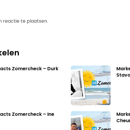
 reactie te plaatsen.
kelen
facts Zomercheck – Durk
Marke
Stavo
acts Zomercheck – Ine
Marke
Cheu