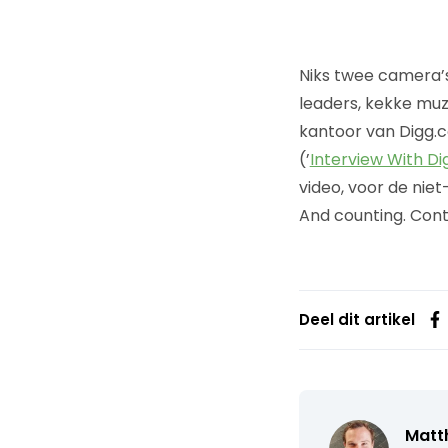
Niks twee camera’s
leaders, kekke muz
kantoor van Digg.c
(’
Interview With Di
video, voor de niet
And counting. Conte
Deel dit artikel
Matth