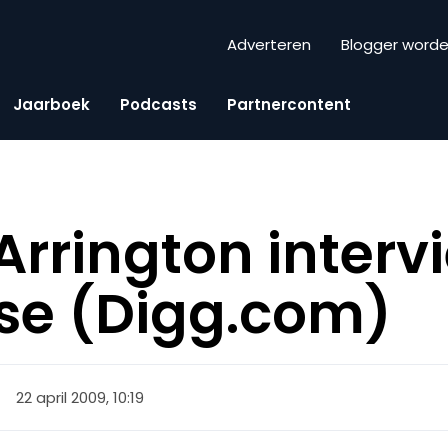
Adverteren
Blogger word
Jaarboek
Podcasts
Partnercontent
Arrington interv
se (Digg.com)
22 april 2009, 10:19