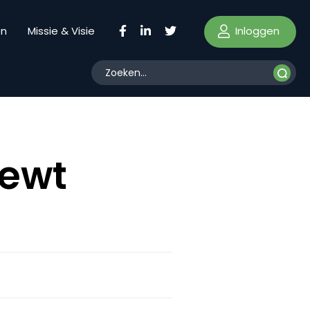
Inloggen
en
Missie & Visie
iewt