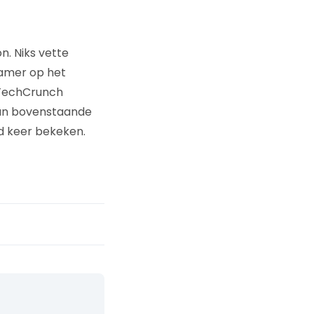
. Niks vette
kamer op het
p TechCrunch
van bovenstaande
nd keer bekeken.