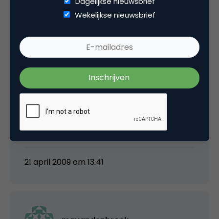
Dagelijkse nieuwsbrief
Wekelijkse nieuwsbrief
Barry de Vries
@Dorter: Misschien heb je wel gelijk en vraagt
het tigste non-nieuws over Twitter wel om
zinloze en zeer opzichtige commentspam.
@Redactie: misschien een mooi moment om
eens een week in te lassen zonder non-
nieuws berichtjes over twitter?
21 april 2009 om 13:41