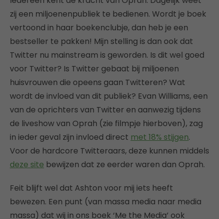
Iedereen kent de kracht van Oprah. Dagelijk weet
zij een miljoenenpubliek te bedienen. Wordt je boek
vertoond in haar boekenclubje, dan heb je een
bestseller te pakken! Mijn stelling is dan ook dat
Twitter nu mainstream is geworden. Is dit wel goed
voor Twitter? Is Twitter gebaat bij miljoenen
huisvrouwen die opeens gaan Twitteren? Wat
wordt de invloed van dit publiek? Evan Williams, een
van de oprichters van Twitter en aanwezig tijdens
de liveshow van Oprah (zie filmpje hierboven), zag
in ieder geval zijn invloed direct
met 18% stijgen
.
Voor de hardcore Twitteraars, deze kunnen middels
deze site
bewijzen dat ze eerder waren dan Oprah.
Feit blijft wel dat Ashton voor mij iets heeft
bewezen. Een punt (van massa media naar media
massa) dat wij in ons boek ‘Me the Media’ ook