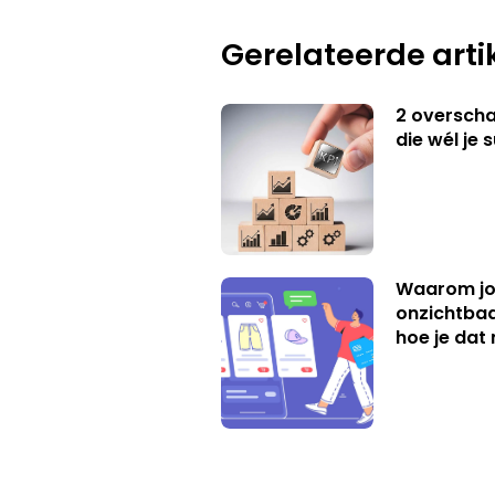
Gerelateerde arti
2 overschat
die wél je 
Waarom jo
onzichtbaa
hoe je dat 