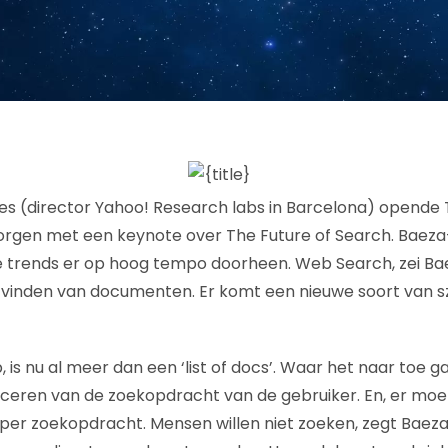
es (director Yahoo! Research labs in Barcelona) opende
gen met een keynote over The Future of Search. Baeza
ele trends er op hoog tempo doorheen. Web Search, zei Ba
t vinden van documenten. Er komt een nieuwe soort van 
is nu al meer dan een ‘list of docs’. Waar het naar toe g
tificeren van de zoekopdracht van de gebruiker. En, er m
per zoekopdracht. Mensen willen niet zoeken, zegt Baeza-