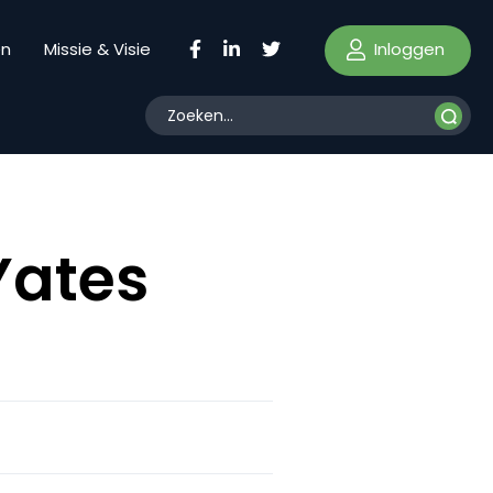
Inloggen
en
Missie & Visie
Yates