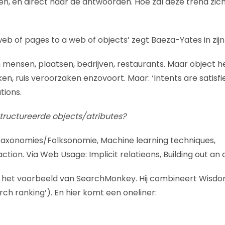
en, en direct naar de antwoorden. Hoe zal deze trend zich
b of pages to a web of objects’ zegt Baeza-Yates in zijn
ijn mensen, plaatsen, bedrijven, restaurants. Maar objec
en, ruis veroorzaken enzovoort. Maar: ‘Intents are satisf
tions.
tructureerde objects/atributes?
Taxonomies/Folksonomie, Machine learning techniques,
action. Via Web Usage: Implicit relatieons, Building out 
 het voorbeeld van SearchMonkey. Hij combineert Wisd
rch ranking’). En hier komt een oneliner: