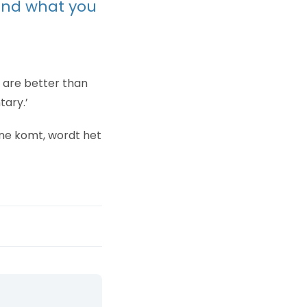
and what you
 are better than
ary.’
line komt, wordt het