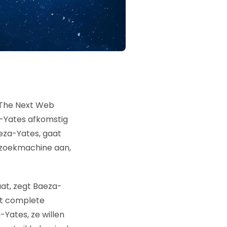
 The Next Web
-Yates afkomstig
eza-Yates, gaat
szoekmachine aan,
aat, zegt Baeza-
oet complete
Yates, ze willen