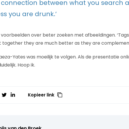
a connection between what you search 
ess you are drunk.’
 voorbeelden over beter zoeken met afbeeldingen. ‘Tags
t together they are much better as they are complement
: Baeza-Yates was moeilijk te volgen. Als de presentatie on
idelijk. Hoop ik.
Kopieer link
ijs van den Broek