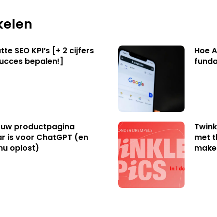
kelen
te SEO KPI’s [+ 2 cijfers
Hoe A
succes bepalen!]
funda
uw productpagina
Twink
r is voor ChatGPT (en
met t
nu oplost)
make