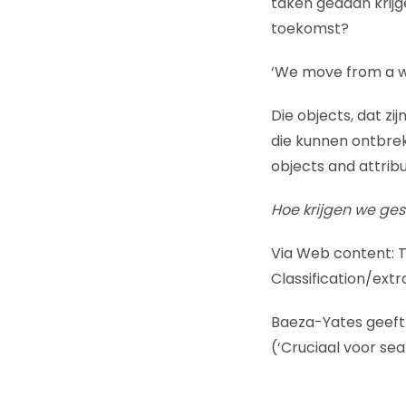
taken gedaan krijg
toekomst?
‘We move from a we
Die objects, dat z
die kunnen ontbrek
objects and attribu
Hoe krijgen we ges
Via Web content: 
Classification/extr
Baeza-Yates geeft
(‘Cruciaal voor sea