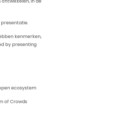
 ontwikkelen, in de
 presentatie.
t hebben kenmerken,
ied by presenting
an open ecosystem
om of Crowds