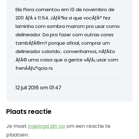
Elis Flora comentou em 10 de novembro de
2011 ÃƒÂ s 11:54. JÃƒÂºlia vi que vocÃƒÂª fez
laminha com sombra marrom pra usar como
delineador. Da pra fazer com outras cores
tambÃƒÂ©m? porque afinal, comprar um
delineador colorido.. convenhamos, nÃƒÂ£o
ÃƒÂ© uma coisa que a gente vÃƒÂ¡ usar com
frenÂÃƒuªqcia rs
12 juli 2016 om 01:47
Plaats reactie
Je moet
ingelogd zijn op
om een reactie te
plaatsen.