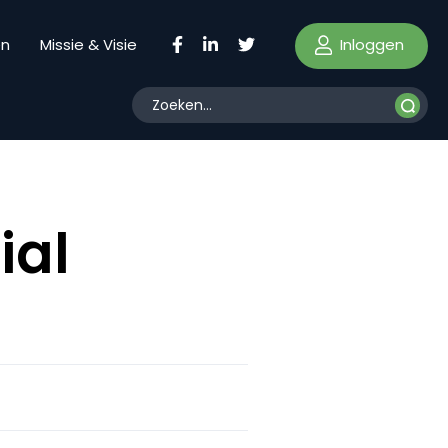
Inloggen
en
Missie & Visie
ial