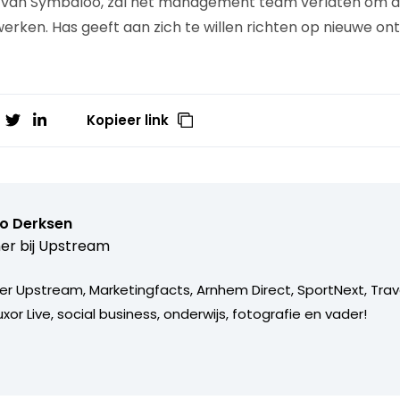
 van Symbaloo, zal het management team verlaten om 
erken. Has geeft aan zich te willen richten op nieuwe ont
Kopieer link
o Derksen
er bij
Upstream
er Upstream, Marketingfacts, Arnhem Direct, SportNext, Trav
xor Live, social business, onderwijs, fotografie en vader!