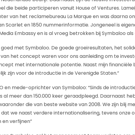
l die beide participeren vanuit House of Ventures. Lameij
hter van het reclamebureau La Marque en was daarna o
 van Scarlet en 1850 nummerinformatie. Jongeneel is eigen
edia Embassy en is al vroeg betrokken bij Symbaloo als
t goed met Symbaloo. De goede groeiresultaten, het soli
van het concept waren voor ons aanleiding om te invest
ncept met internationale potentie. Naast mijn financiële bi
k zijn voor de introductie in de Verenigde Staten.”
 en mede-oprichter van Symbaloo: “Sinds de introducti
ks al meer dan 150.000 keer geraadpleegd. Daarnaast he
aaronder die van beste website van 2008. We zijn blij me
dat we naast verdere internationalisering, tevens onze o
en verfijnen”