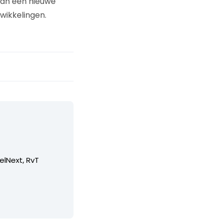
aan een nieuwe
wikkelingen.
elNext, RvT