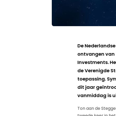
De Nederlandse 
ontvangen van N
Investments. He
de Verenigde St
toepassing. Sym
dit jaar geïntr
vanmiddag is u
Ton aan de Stegge 
tweede keer in het