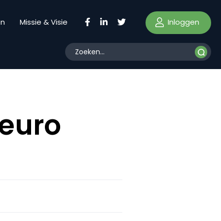
Inloggen
en
Missie & Visie
 euro