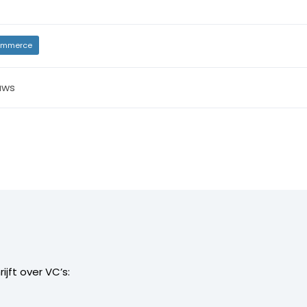
mmerce
uws
ijft over VC’s: