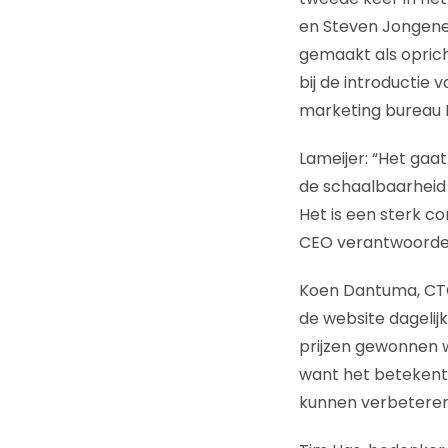
en Steven Jongenee
gemaakt als opric
bij de introductie
marketing bureau M
Lameijer: “Het gaa
de schaalbaarheid 
Het is een sterk co
CEO verantwoordelij
Koen Dantuma, CTO
de website dagelij
prijzen gewonnen w
want het betekent 
kunnen verbeteren 