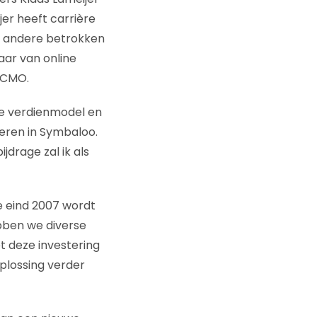
er heeft carrière
n andere betrokken
aar van online
 CMO.
de verdienmodel en
eren in Symbaloo.
jdrage zal ik als
e eind 2007 wordt
bben we diverse
t deze investering
plossing verder