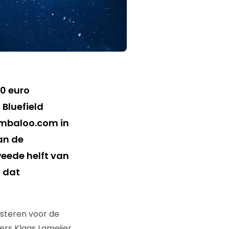
0 euro
Bluefield
ymbaloo.com in
an de
weede helft van
t dat
steren voor de
ers Klaas Lameijer