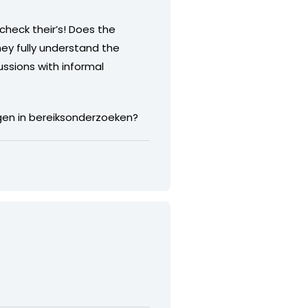
check their’s! Does the
ey fully understand the
ssions with informal
tegen in bereiksonderzoeken?