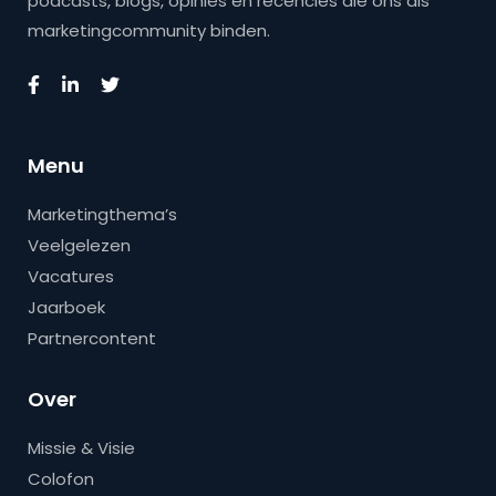
podcasts, blogs, opinies en recencies die ons als
marketingcommunity binden.
Menu
Marketingthema’s
Veelgelezen
Vacatures
Jaarboek
Partnercontent
Over
Missie & Visie
Colofon