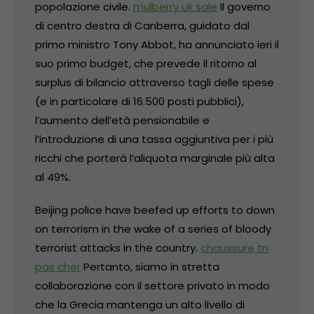
popolazione civile.
mulberry uk sale
Il governo
di centro destra di Canberra, guidato dal
primo ministro Tony Abbot, ha annunciato ieri il
suo primo budget, che prevede il ritorno al
surplus di bilancio attraverso tagli delle spese
(e in particolare di 16.500 posti pubblici),
l’aumento dell’età pensionabile e
l’introduzione di una tassa aggiuntiva per i più
ricchi che porterà l’aliquota marginale più alta
al 49%.
Beijing police have beefed up efforts to down
on terrorism in the wake of a series of bloody
terrorist attacks in the country.
chaussure tn
pas cher
Pertanto, siamo in stretta
collaborazione con il settore privato in modo
che la Grecia mantenga un alto livello di