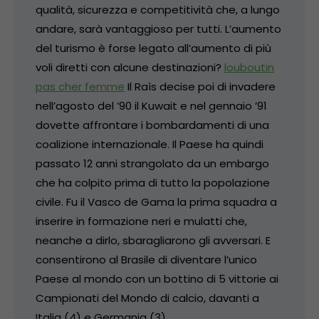
qualità, sicurezza e competitività che, a lungo
andare, sarà vantaggioso per tutti. L’aumento
del turismo è forse legato all’aumento di più
voli diretti con alcune destinazioni?
louboutin
pas cher femme
Il Raìs decise poi di invadere
nell’agosto del ’90 il Kuwait e nel gennaio ’91
dovette affrontare i bombardamenti di una
coalizione internazionale. Il Paese ha quindi
passato 12 anni strangolato da un embargo
che ha colpito prima di tutto la popolazione
civile. Fu il Vasco de Gama la prima squadra a
inserire in formazione neri e mulatti che,
neanche a dirlo, sbaragliarono gli avversari. E
consentirono al Brasile di diventare l’unico
Paese al mondo con un bottino di 5 vittorie ai
Campionati del Mondo di calcio, davanti a
Italia (4) e Germania (3).