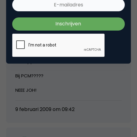
Bert Brussen
Een verband tussen de belegen redacties en
het oppikken van webtrends?
Bij PCM?????
NEEE JOH!
9 februari 2009 om 09:42