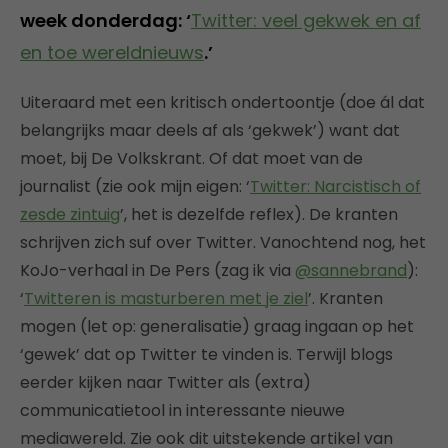
week donderdag: ‘
Twitter: veel gekwek en af
en toe wereldnieuws
.’
Uiteraard met een kritisch ondertoontje (doe ál dat
belangrijks maar deels af als ‘gekwek’) want dat
moet, bij De Volkskrant. Of dat moet van de
journalist (zie ook mijn eigen: ‘
Twitter: Narcistisch of
zesde zintuig
’, het is dezelfde reflex). De kranten
schrijven zich suf over Twitter. Vanochtend nog, het
KoJo-verhaal in De Pers (zag ik via
@sannebrand
):
‘
Twitteren is masturberen met je ziel
’. Kranten
mogen (let op: generalisatie) graag ingaan op het
‘gewek’ dat op Twitter te vinden is. Terwijl blogs
eerder kijken naar Twitter als (extra)
communicatietool in interessante nieuwe
mediawereld. Zie ook dit uitstekende artikel van