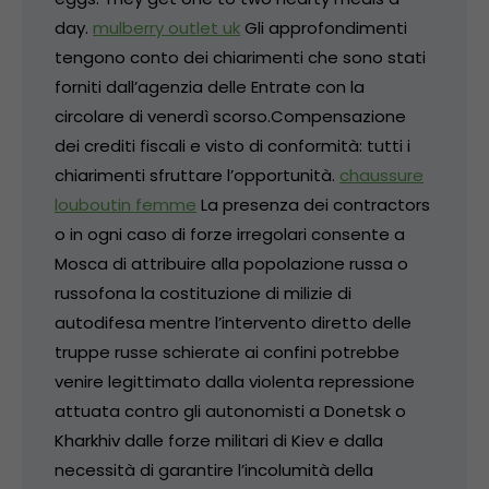
day.
mulberry outlet uk
Gli approfondimenti
tengono conto dei chiarimenti che sono stati
forniti dall’agenzia delle Entrate con la
circolare di venerdì scorso.Compensazione
dei crediti fiscali e visto di conformità: tutti i
chiarimenti sfruttare l’opportunità.
chaussure
louboutin femme
La presenza dei contractors
o in ogni caso di forze irregolari consente a
Mosca di attribuire alla popolazione russa o
russofona la costituzione di milizie di
autodifesa mentre l’intervento diretto delle
truppe russe schierate ai confini potrebbe
venire legittimato dalla violenta repressione
attuata contro gli autonomisti a Donetsk o
Kharkhiv dalle forze militari di Kiev e dalla
necessità di garantire l’incolumità della