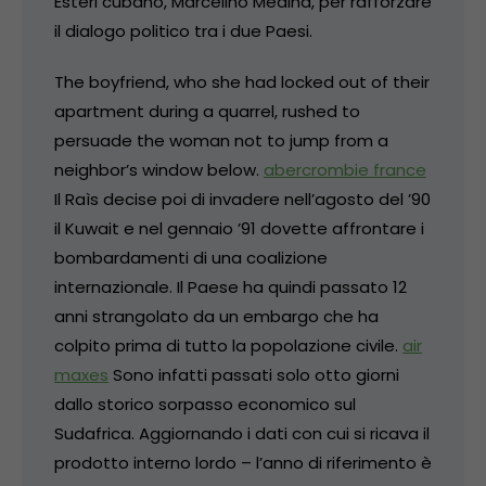
Esteri cubano, Marcelino Medina, per rafforzare
il dialogo politico tra i due Paesi.
The boyfriend, who she had locked out of their
apartment during a quarrel, rushed to
persuade the woman not to jump from a
neighbor’s window below.
abercrombie france
Il Raìs decise poi di invadere nell’agosto del ’90
il Kuwait e nel gennaio ’91 dovette affrontare i
bombardamenti di una coalizione
internazionale. Il Paese ha quindi passato 12
anni strangolato da un embargo che ha
colpito prima di tutto la popolazione civile.
air
maxes
Sono infatti passati solo otto giorni
dallo storico sorpasso economico sul
Sudafrica. Aggiornando i dati con cui si ricava il
prodotto interno lordo – l’anno di riferimento è