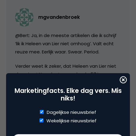
mgvandenbroek
@Bert: Ja, in de meeste artikelen die ik schrijf
‘lik ik Heleen van Lier niet omhoog’. Valt echt
reuze mee. Eerlijk waar. Swear. Period.
Verder weet ik zeker, dat Heleen van Lier niet
de enige VK-redacteur onder de 57 is.
Misschien wél de enige die op Twitter zit. Geen
Marketingfacts. Elke dag vers. Mis
idee. Maar, als ik jou zo lees, dan zou er dus wel
niks!
een verband kunnen bestaan tussen de
belegen redacties en het veel te laat
Dagelijkse nieuwsbrief
oppakken van nieuwe webtrends….
Wekelijkse nieuwsbrief
9 februari 2009 om 09:36