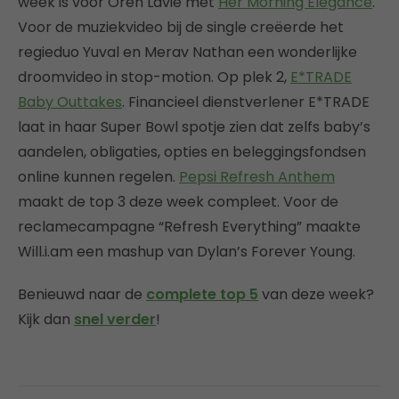
week is voor Oren Lavie met
Her Morning Elegance
.
Voor de muziekvideo bij de single creëerde het
regieduo Yuval en Merav Nathan een wonderlijke
droomvideo in stop-motion. Op plek 2,
E*TRADE
Baby Outtakes
. Financieel dienstverlener E*TRADE
laat in haar Super Bowl spotje zien dat zelfs baby’s
aandelen, obligaties, opties en beleggingsfondsen
online kunnen regelen.
Pepsi Refresh Anthem
maakt de top 3 deze week compleet. Voor de
reclamecampagne “Refresh Everything” maakte
Will.i.am een mashup van Dylan’s Forever Young.
Benieuwd naar de
complete top 5
van deze week?
Kijk dan
snel verder
!