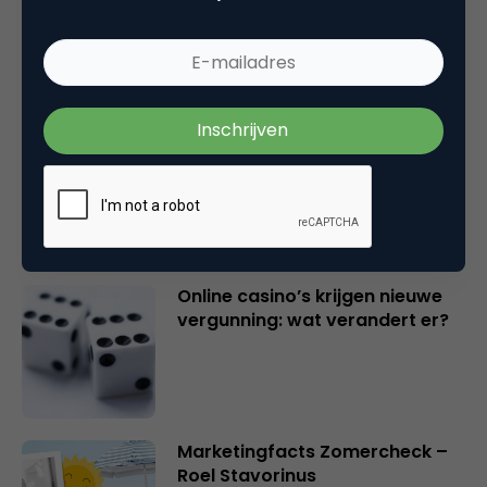
Vita Kovalenko
Marketingfacts Zomercheck –
Durk Bosma
Online casino’s krijgen nieuwe
vergunning: wat verandert er?
Marketingfacts Zomercheck –
Roel Stavorinus