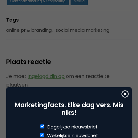
Contentmarketing & Storytelling
Media
Tags
online pr & branding
,
social media marketing
Plaats reactie
Je moet
ingelogd zijn op
om een reactie te
plaatsen.
Marketingfacts. Elke dag vers. Mis
niks!
Gerelateerde artikelen
Dagelijkse nieuwsbrief
Marketingfacts Zomercheck –
Wekelijkse nieuwsbrief