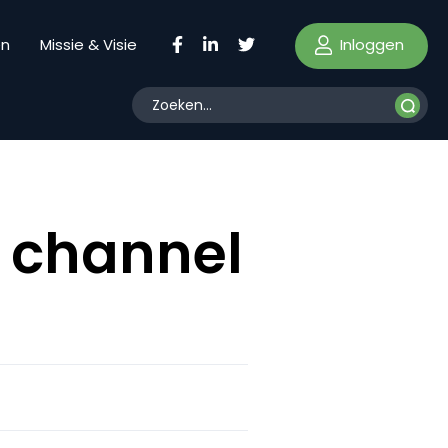
Inloggen
en
Missie & Visie
l channel