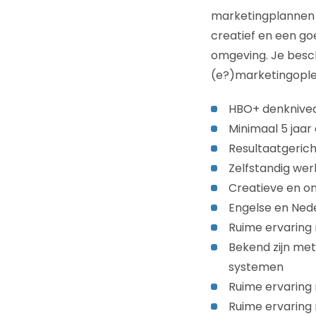
marketingplannen i
creatief en een go
omgeving. Je besch
(e?)marketing­ople
HBO+ denknive
Minimaal 5 jaar 
Resultaatgerich
Zelfstandig wer
Creatieve en 
Engelse en Nede
Ruime ervaring
Bekend zijn met
systemen
Ruime ervaring 
Ruime ervaring