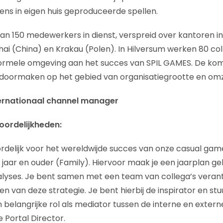
vens in eigen huis geproduceerde spellen.
n 150 medewerkers in dienst, verspreid over kantoren in
hai (China) en Krakau (Polen). In Hilversum werken 80 col
ormele omgeving aan het succes van SPIL GAMES. De ko
ei doormaken op het gebied van organisatiegrootte en omz
ernationaal channel manager
oordelijkheden:
delijk voor het wereldwijde succes van onze casual gam
jaar en ouder (Family). Hiervoor maak je een jaarplan g
lyses. Je bent samen met een team van collega’s verant
n van deze strategie. Je bent hierbij de inspirator en st
 belangrijke rol als mediator tussen de interne en externe
 Portal Director.