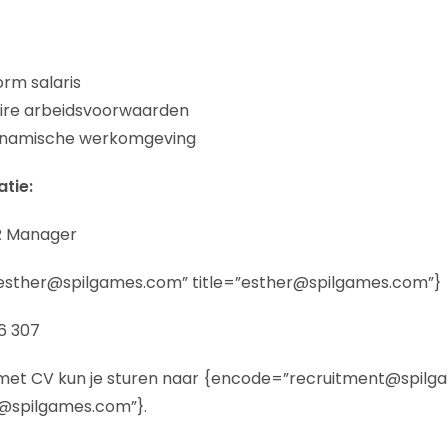
rm salaris
ire arbeidsvoorwaarden
dynamische werkomgeving
tie:
HR Manager
esther@spilgames.com” title=”esther@spilgames.com”}
6 307
ef met CV kun je sturen naar {encode=”recruitment@spil
t@spilgames.com”}.