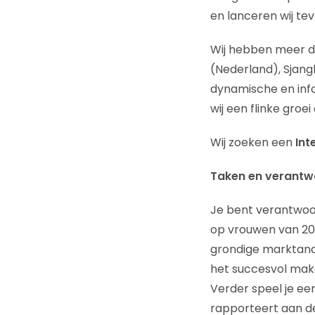
en lanceren wij te
Wij hebben meer da
(Nederland), Sjang
dynamische en inf
wij een flinke gro
Wij zoeken een
Int
Taken en verantw
Je bent verantwoor
op vrouwen van 20 
grondige marktana
het succesvol make
Verder speel je een
rapporteert aan de