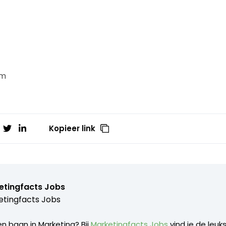
om
Kopieer link
etingfacts Jobs
tingfacts Jobs
n baan in Marketing? Bij
Marketingfacts Jobs
vind je de leuk