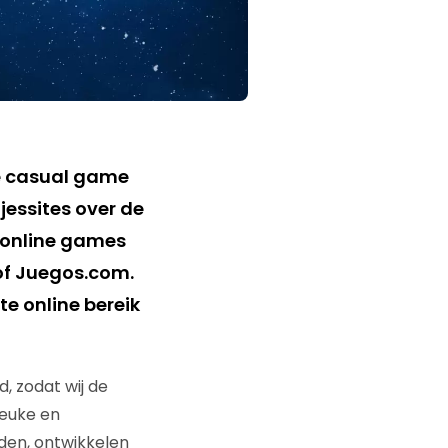
ne casual game
jessites over de
s online games
 of Juegos.com.
te online bereik
 zodat wij de
leuke en
rden, ontwikkelen