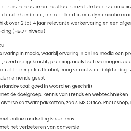
n concrete actie en resultaat omzet. Je bent communica
ed onderhandelaar, en excelleert in een dynamische en i
ikt over 2 tot 4 jaar relevante werkervaring en een afg
iding (HBO+ niveau).
au
ervaring in media, waarbij ervaring in online media een pre
t, overtuigingskracht, planning, analytisch vermogen, ac
kend, teamspeler, flexibel, hoog verantwoordelijkheidsge
ondernemende geest
rlandse taal: goed in woord en geschrift
 met de doelgroep, kennis van trends en webtechnieken
 diverse softwarepakketten, zoals MS Office, Photoshop,
met online marketing is een must
 met het verbeteren van conversie