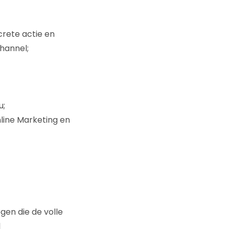
crete actie en
Channel;
u;
ine Marketing en
en die de volle
l