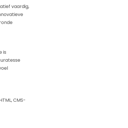
tief vaardig,
nnovatieve
eronde
 is
curatesse
voel
 HTML, CMS-