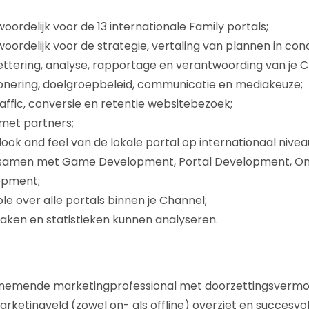
oordelijk voor de 13 internationale Family portals;
oordelijk voor de strategie, vertaling van plannen in con
gettering, analyse, rapportage en verantwoording van je 
ionering, doelgroepbeleid, communicatie en mediakeuze;
raffic, conversie en retentie websitebezoek;
met partners;
ook and feel van de lokale portal op internationaal nivea
samen met Game Development, Portal Development, Onl
opment;
le over alle portals binnen je Channel;
ken en statistieken kunnen analyseren.
nemende marketingprofessional met doorzettingsvermog
rketingveld (zowel on- als offline) overziet en succesvo