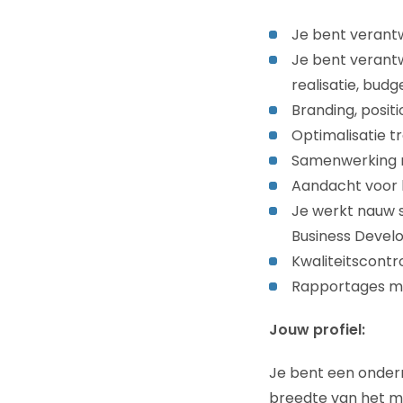
Je bent verantw
Je bent verantw
realisatie, bud
Branding, posit
Optimalisatie t
Samenwerking 
Aandacht voor l
Je werkt nauw 
Business Devel
Kwaliteitscontro
Rapportages ma
Jouw profiel:
Je bent een onder
breedte van het ma