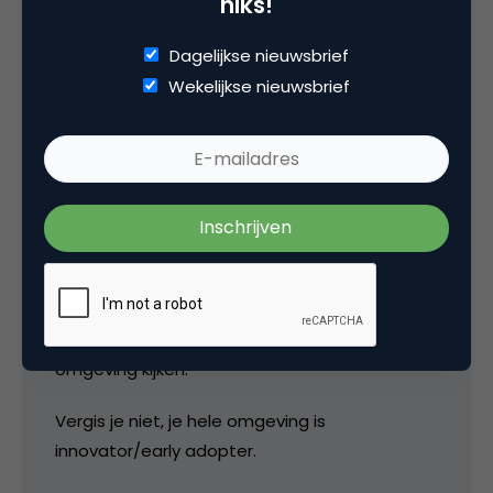
niks!
15 januari 2009 om 08:54
Dagelijkse nieuwsbrief
Wekelijkse nieuwsbrief
koningwoning
Mensen…. ik denk dat er genoeg mensen zijn
die GEEN vodaphone abonnement hebben,
maar toch wel in de trein mobiel internet
lusten. Denken dat iedereen die dit wil al een
abo heeft is denken vanuit n=1, of alleen naar
omgeving kijken.
Vergis je niet, je hele omgeving is
innovator/early adopter.