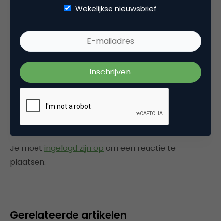
Wekelijkse nieuwsbrief
Categorie
Commerce
Tags
event
Plaats reactie
Je moet
ingelogd zijn op
om een reactie te
plaatsen.
Gerelateerde artikelen