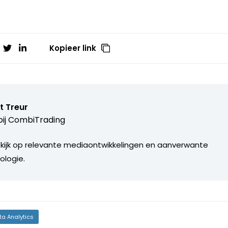
Kopieer link
t Treur
ij
CombiTrading
 kijk op relevante mediaontwikkelingen en aanverwante
ologie.
ta Analytics