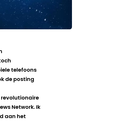
n
 toch
ele telefoons
ok de posting
revolutionaire
ews Network. Ik
md aan het