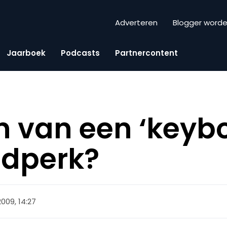
Adverteren
Blogger word
Jaarboek
Podcasts
Partnercontent
n van een ‘keyb
ijdperk?
2009, 14:27