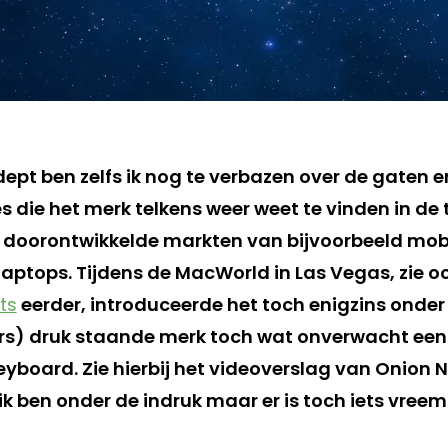
dept ben zelfs ik nog te verbazen over de gaten e
s die het merk telkens weer weet te vinden in de
 doorontwikkelde markten van bijvoorbeeld mobi
laptops. Tijdens de MacWorld in Las Vegas, zie o
ts
eerder, introduceerde het toch enigzins onder
s) druk staande merk toch wat onverwacht een 
yboard. Zie hierbij het videoverslag van Onion N
k ben onder de indruk maar er is toch iets vree