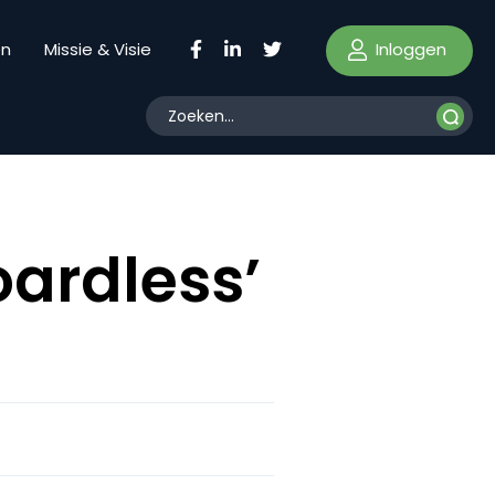
Inloggen
en
Missie & Visie
oardless’