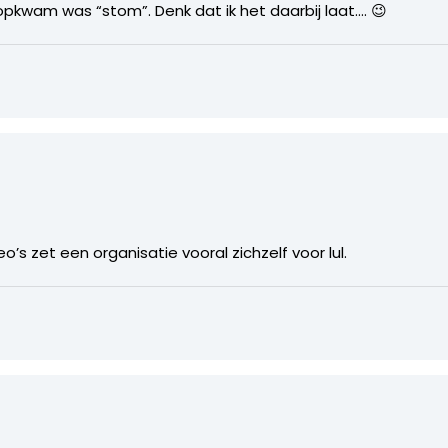
opkwam was “stom”. Denk dat ik het daarbij laat…. 😉
’s zet een organisatie vooral zichzelf voor lul.
4