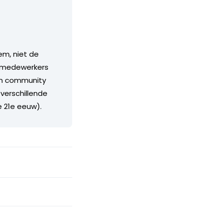
em, niet de
s, medewerkers
rim community
 verschillende
e 21e eeuw).