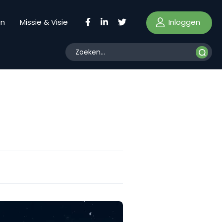
Inloggen
en
Missie & Visie