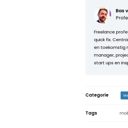
Bas 
Profe
Freelance profe
quick fix. Centr
en toekomstig m
manager, projec
start ups en in
Categorie
Me
Tags
mob