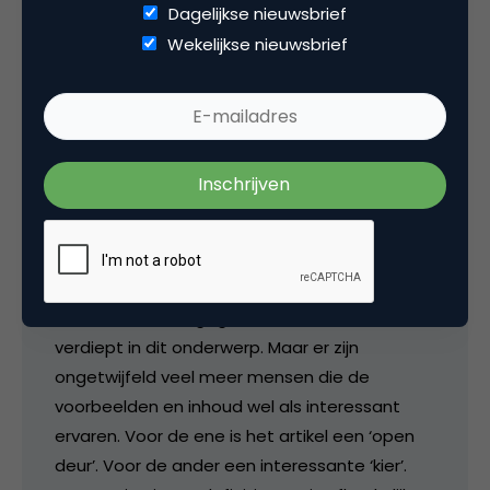
Dagelijkse nieuwsbrief
Wekelijkse nieuwsbrief
rvhooij
Even kort over het ‘niveau’ van dit artikel.
Allereerst merken wij in de dagelijkse praktijk
dat co-creatie en andere vormen van crowd-
sourcing nog zeer onbekend zijn. Zij die
reageren op dit artikel, hebben hier – zo te
lezen – kaas van gegeten en zich vaker
verdiept in dit onderwerp. Maar er zijn
ongetwijfeld veel meer mensen die de
voorbeelden en inhoud wel als interessant
ervaren. Voor de ene is het artikel een ‘open
deur’. Voor de ander een interessante ‘kier’.