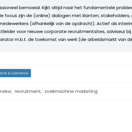
ssioneel bemoeial. Kijkt altijd naar het fundamentele proble
ale focus zijn de (online) dialogen met klanten, stakeholder
edewerkers (afhankelijk van de opdracht). Actief als inte
tleider voor nieuwe corporate recruitmentsites, adviseur bij
spirator m.b.t. de toekomst van werk (de arbeidsmarkt van d
arch & Conversie
erview
,
recruitment
,
zoekmachine marketing