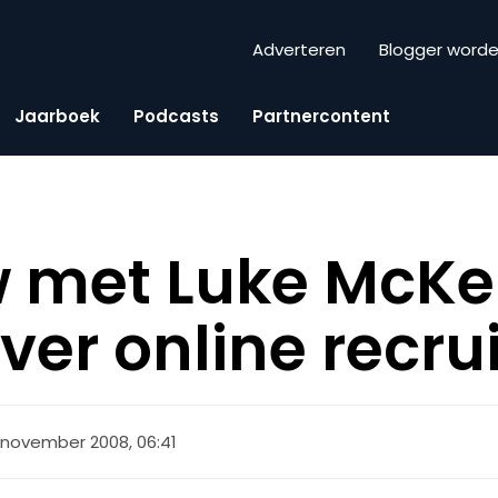
Adverteren
Blogger word
Jaarboek
Podcasts
Partnercontent
w met Luke McK
ver online recr
 november 2008, 06:41