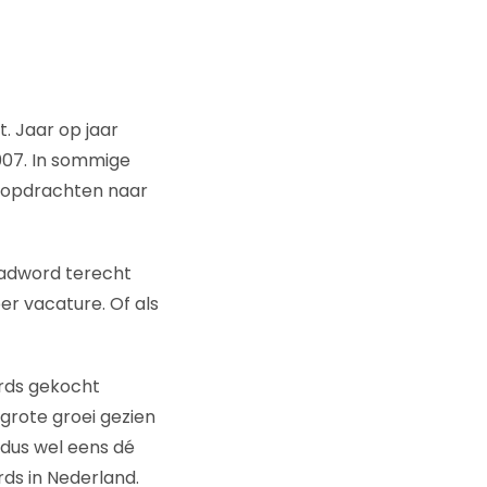
. Jaar op jaar
2007. In sommige
oekopdrachten naar
e adword terecht
r vacature. Of als
ords gekocht
grote groei gezien
 dus wel eens dé
ds in Nederland.