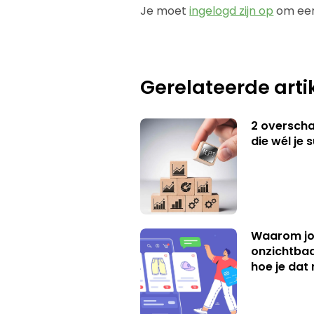
Je moet
ingelogd zijn op
om een
Gerelateerde arti
2 overschat
die wél je 
Waarom jo
onzichtbaa
hoe je dat 