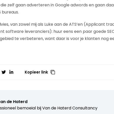
 die zelf gaan adverteren in Google adwords en gaan daa
 bureaus.
vies, van zowel mij als Luke aan de ATS’en (Applicant tra
t software leveranciers): huur eens een paar goede SEO
 gebied te verbeteren, want daar is voor je klanten nog e
Kopieer link
van de Haterd
ssioneel bemoeial bij
Van de Haterd Consultancy