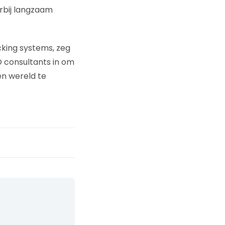
rbij langzaam
cking systems, zeg
 consultants in om
en wereld te