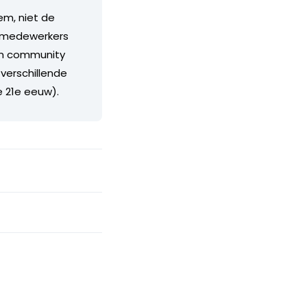
em, niet de
s, medewerkers
rim community
 verschillende
e 21e eeuw).