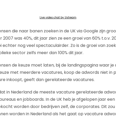
Live video chat by Ustream
nsen die naar banen zoeken in de UK via Google zijn groot
 2007 was 40%, dit jaar zien ze een groei van 60% t.o.v. 
ei echter nog veel spectaculairder. Zo is de groei van z
lieke sector zelfs meer dan 100% dit jaar.
mensen de keuze moet laten, bij de landingspagina waar j
euze met meerdere vacatures, koop de adwords niet in pe
ure inkoopt, geeft dan gerelateerde vacatures.
k dat in Nederland de meeste vacature gerelateerde adw
reaus en jobboards. In de UK heb je afgelopen jaar een 
kocht worden door bedrijven zelf, de corporates. Dit zou
nen worden in Nederland als het gaat op vacature adwor