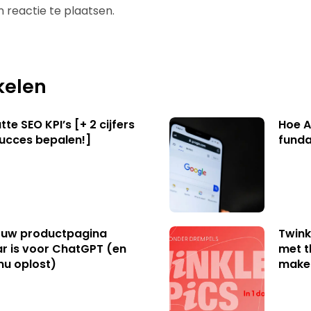
 reactie te plaatsen.
kelen
te SEO KPI’s [+ 2 cijfers
Hoe A
succes bepalen!]
funda
uw productpagina
Twink
r is voor ChatGPT (en
met t
nu oplost)
make