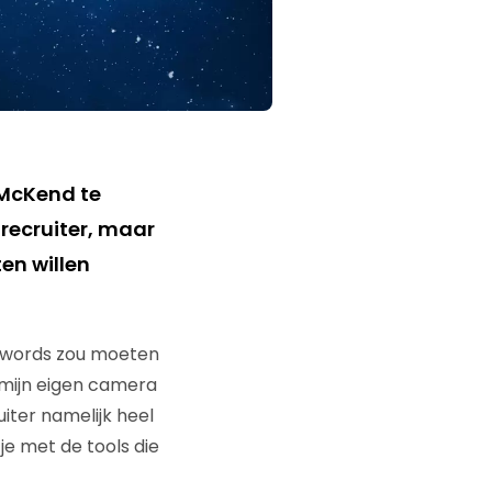
 McKend te
 recruiter, maar
en willen
 adwords zou moeten
 mijn eigen camera
uiter namelijk heel
e met de tools die