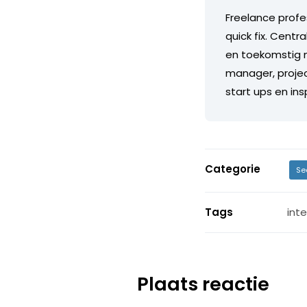
Freelance profe
quick fix. Centr
en toekomstig m
manager, projec
start ups en in
Categorie
Se
Tags
int
Plaats reactie