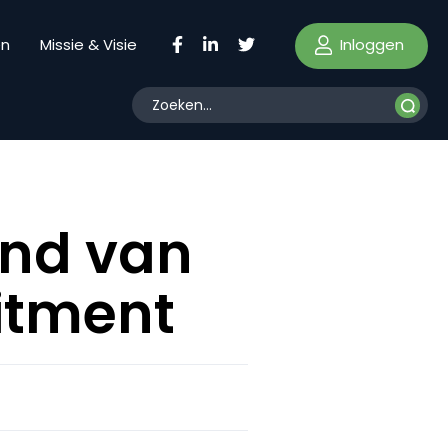
Inloggen
en
Missie & Visie
end van
uitment