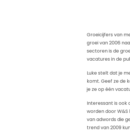
Groeicijfers van me
groei van 2006 naar
sectoren is de gro
vacatures in de pub
Luke stelt dat je 
komt. Geef ze de k
je ze op één vacat
Interessant is oo
worden door W&S bu
van adwords die ge
trend van 2009 kun